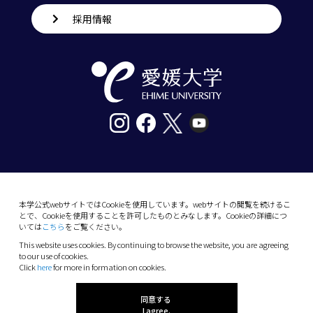
採用情報
〒790-8577愛媛県松山市道後樋又10番13号
tel. 089-927-9000
本学公式webサイトではCookieを使用しています。webサイトの閲覧を続けるこ
とで、Cookieを使用することを許可したものとみなします。Cookieの詳細につ
10-13 Dogo-Himata, Matsuyama, Ehime 790-
いては
こちら
をご覧ください。
8577 Japan
This website uses cookies. By continuing to browse the website, you are agreeing
Phone: +81 89-927-9000
to our use of cookies.
Click
here
for more in formation on cookies.
(C) 2026 Ehime University.
同意する
I agree.