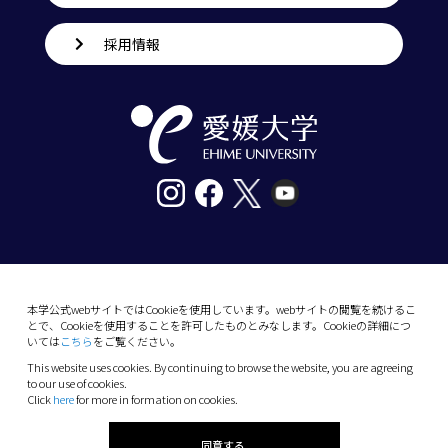
採用情報
〒790-8577愛媛県松山市道後樋又10番13号
tel. 089-927-9000
本学公式webサイトではCookieを使用しています。webサイトの閲覧を続けるこ
とで、Cookieを使用することを許可したものとみなします。Cookieの詳細につ
10-13 Dogo-Himata, Matsuyama, Ehime 790-
いては
こちら
をご覧ください。
8577 Japan
This website uses cookies. By continuing to browse the website, you are agreeing
Phone: +81 89-927-9000
to our use of cookies.
Click
here
for more in formation on cookies.
(C) 2026 Ehime University.
同意する