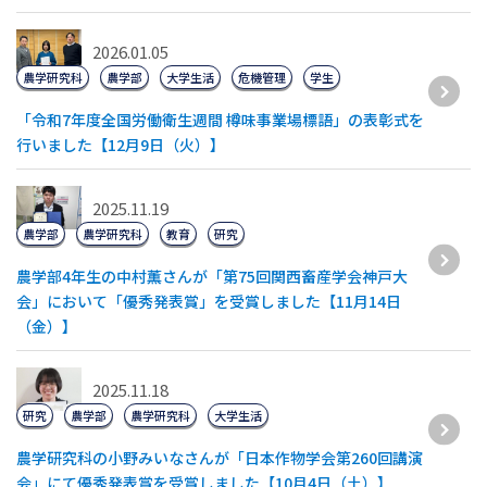
2026.01.05
農学研究科
農学部
大学生活
危機管理
学生
「令和7年度全国労働衛生週間 樽味事業場標語」の表彰式を
行いました【12月9日（火）】
2025.11.19
農学部
農学研究科
教育
研究
農学部4年生の中村薫さんが「第75回関西畜産学会神戸大
会」において「優秀発表賞」を受賞しました【11月14日
（金）】
2025.11.18
研究
農学部
農学研究科
大学生活
農学研究科の小野みいなさんが「日本作物学会第260回講演
会」にて優秀発表賞を受賞しました【10月4日（土）】