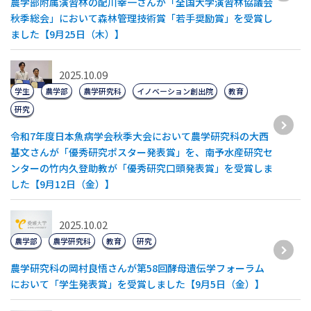
農学部附属演習林の配川幸一さんが「全国大学演習林協議会
秋季総会」において森林管理技術賞「若手奨励賞」を受賞し
ました【9月25日（木）】
2025.10.09
学生
農学部
農学研究科
イノベーション創出院
教育
研究
令和7年度日本魚病学会秋季大会において農学研究科の大西
基文さんが「優秀研究ポスター発表賞」を、南予水産研究セ
ンターの竹内久登助教が「優秀研究口頭発表賞」を受賞しま
した【9月12日（金）】
2025.10.02
農学部
農学研究科
教育
研究
農学研究科の岡村良悟さんが第58回酵母遺伝学フォーラム
において「学生発表賞」を受賞しました【9月5日（金）】