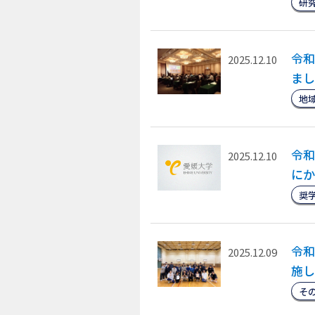
研
令和
2025.12.10
まし
地
令和
2025.12.10
にか
奨
令和
2025.12.09
施し
そ