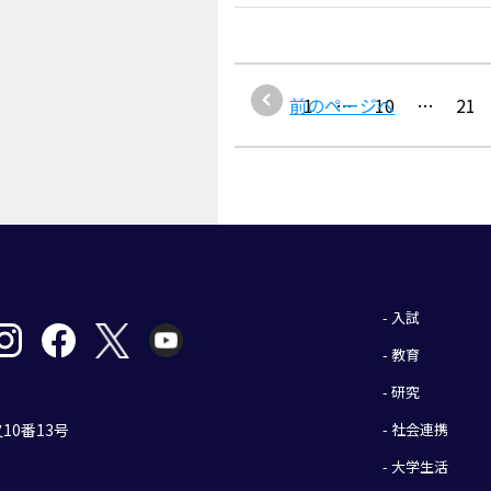
前のページへ
1
…
10
…
21
- 入試
- 教育
- 研究
- 社会連携
10番13号
- 大学生活