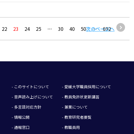
22
23
24
25
…
30
40
50
次のページへ
…
692
- このサイトについて
- 愛媛大学職員採用について
- 音声読み上げについて
- 教員免許状更新講習
- 多言語対応方針
- 兼業について
- 情報公開
- 教育研究者要覧
- 通報窓口
- 教職員用