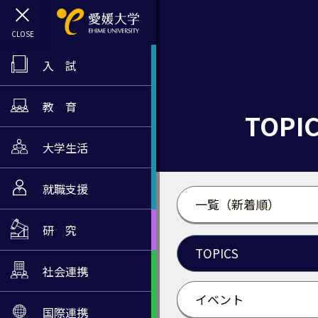
入 試
教 育
TOPI
大学生活
就職支援
一覧（新着順）
研 究
TOPICS
社会連携
イベント
国際連携