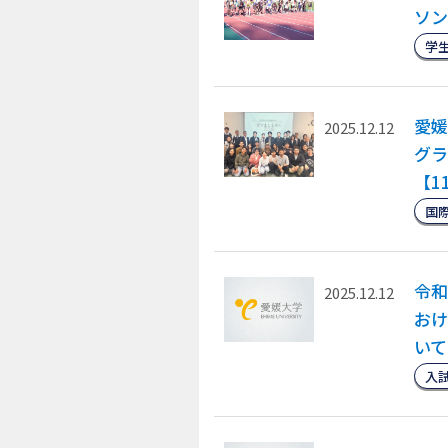
ソン
学
愛媛
2025.12.12
グラ
【1
国
令和
2025.12.12
おけ
いて
入