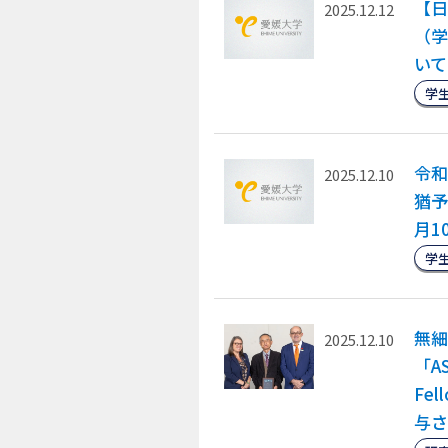
【日
2025.12.12
（学
いて
学
令和
2025.12.10
猶予
月1
学
無細
2025.12.10
「AS
Fe
与さ