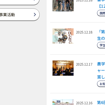
【1
国
事業活動
「第
2025.12.18
生の
学
農学
2025.12.17
ャー
賞し
お
第6
2025.12.16