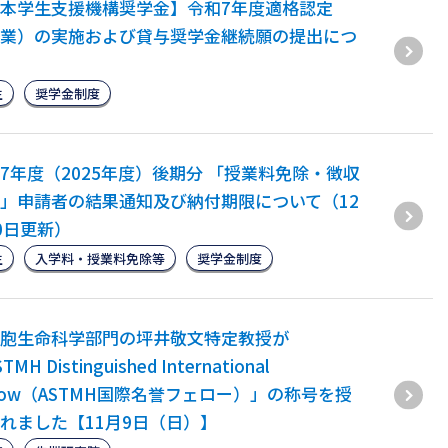
本学生支援機構奨学金】令和7年度適格認定
業）の実施および貸与奨学金継続願の提出につ
生
奨学金制度
7年度（2025年度）後期分 「授業料免除・徴収
」申請者の結果通知及び納付期限について（12
0日更新）
生
入学料・授業料免除等
奨学金制度
胞生命科学部門の坪井敬文特定教授が
TMH Distinguished International
llow（ASTMH国際名誉フェロー）」の称号を授
れました【11月9日（日）】