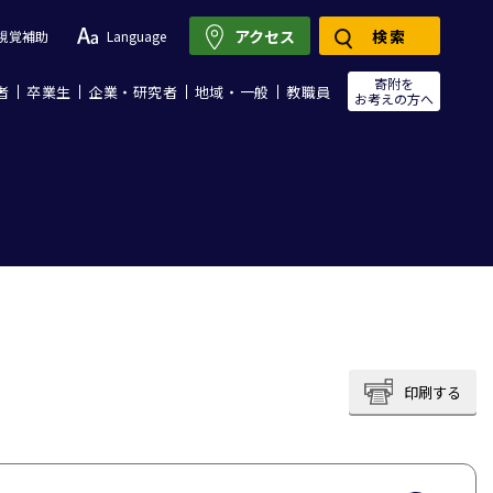
アクセス
検索
視覚補助
Language
寄附を
者
卒業生
企業・研究者
地域・一般
教職員
お考えの方へ
印刷する