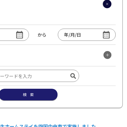
から
検 索
生ホームステイを四国中央市で実施しました