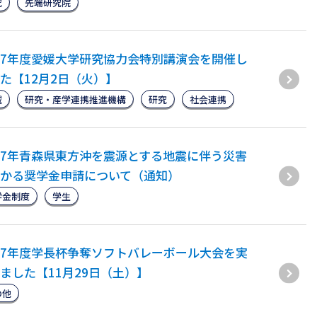
究
先端研究院
7年度愛媛大学研究協力会特別講演会を開催し
た【12月2日（火）】
域
研究・産学連携推進機構
研究
社会連携
7年青森県東方沖を震源とする地震に伴う災害
かる奨学金申請について（通知）
学金制度
学生
7年度学長杯争奪ソフトバレーボール大会を実
ました【11月29日（土）】
の他