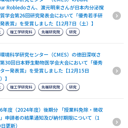
thur Robledoさん、濵元明来さんが日本内分泌撹
質学会第26回研究発表会において「優秀若手研
発表賞」を受賞しました【12月7日（土）】
生
理工学研究科
先端研究院
研究
環境科学研究センター（CMES）の徳田深咲さ
第30回日本野生動物医学会大会において「優秀
ター発表賞」を受賞しました【12月15日
）】
生
理工学研究科
先端研究院
研究
6年度（2024年度）後期分 「授業料免除・徴収
」申請者の結果通知及び納付期限について（1
0日更新）