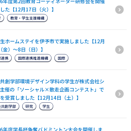
6年度第2回教育コーディネーター研修会を開催
した【12月17日（火）】
育
教育・学生支援機構
生ホームステイを伊予市で実施しました【12月
（金）～8日（日）】
際連携
国際連携推進機構
国際
共創学部環境デザイン学科の学生が株式会社シ
主催の「ソーシャル×散走企画コンテスト」で
を受賞しました【12月14日（土）】
会共創学部
研究
学生
6年度学長杯争奪バドミントン大会を開催しま