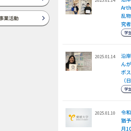
Ar
乱物
事業活動
究者
学
沿岸
2025.01.14
んが
ポス
（日
学
令和
2025.01.10
猶予
月1