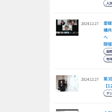
入
愛媛
2024.12.27
構共
へ 
開催
国
地
第3
2024.12.27
【1
デ