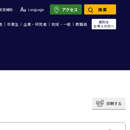
アクセス
検索
視覚補助
Language
寄附を
者
卒業生
企業・研究者
地域・一般
教職員
お考えの方へ
印刷する