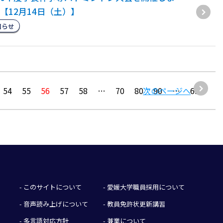
【12月14日（土）】
知らせ
54
55
56
57
58
…
70
80
次のページへ
90
…
692
- このサイトについて
- 愛媛大学職員採用について
- 音声読み上げについて
- 教員免許状更新講習
- 多言語対応方針
- 兼業について