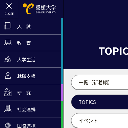
入 試
教 育
TOPI
大学生活
就職支援
一覧（新着順）
研 究
TOPICS
社会連携
イベント
国際連携