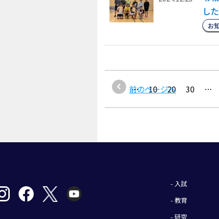
した
お
1
前のページへ
…
10
20
30
…
- 入試
- 教育
- 研究