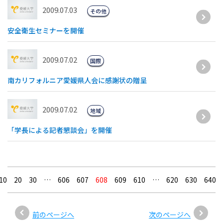
2009.07.03
その他
安全衛生セミナーを開催
2009.07.02
国際
南カリフォルニア愛媛県人会に感謝状の贈呈
2009.07.02
地域
「学長による記者懇談会」を開催
10
20
30
…
606
607
608
609
610
…
620
630
640
前のページへ
次のページへ