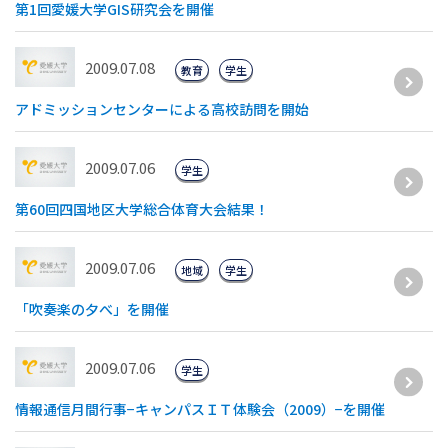
第1回愛媛大学GIS研究会を開催
2009.07.08
教育
学生
アドミッションセンターによる高校訪問を開始
2009.07.06
学生
第60回四国地区大学総合体育大会結果！
2009.07.06
地域
学生
「吹奏楽の夕べ」を開催
2009.07.06
学生
情報通信月間行事−キャンパスＩＴ体験会（2009）−を開催