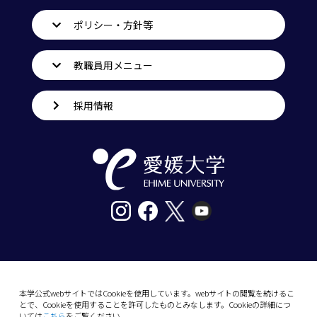
ポリシー・方針等
教職員用メニュー
採用情報
〒790-8577愛媛県松山市道後樋又10番13号
tel. 089-927-9000
本学公式webサイトではCookieを使用しています。webサイトの閲覧を続けるこ
とで、Cookieを使用することを許可したものとみなします。Cookieの詳細につ
10-13 Dogo-Himata, Matsuyama, Ehime 790-
いては
こちら
をご覧ください。