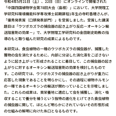
令和4年5月21日（土）、22日（日）にオンラインで開催された
「中国四国植物学会第78回大会（島根）」において、大学院理工
学研究科環境機能科学専攻博士前期課程1年生の寺町香穂さんが、
「優秀発表賞（口頭発表部門）」を受賞しました。受賞した講演
題目は「ウツボカズラの捕虫器の起き上がり反応－オーキシン輸
送阻害剤の効果－」で、大学院理工学研究科の金田剛史助教の指
導のもと取り組んだ研究の成果によるものです。
本研究は、食虫植物の一種のウツボカズラの捕虫器が、捕獲した
獲物の虫を消化するために、内部に分泌した消化液をこぼさない
ように起き上がって形成されることに着目して、この捕虫器の起き
上がりに対するオーキシン輸送阻害剤の効果を検討したもので
す。この研究では、ウツボカズラの捕虫器の起き上がりが重力に
応答した現象であることを明らかにし、その過程に植物ホルモン
の一種であるオーキシンの輸送が関わっていることを示唆しまし
た。これらの成果は、貧栄養地に適応して虫を捕獲し、消化・吸
収することで養分を補うという独特の進化をとげてきた食虫植物
の捕虫器に関して、ほとんど明らかにされていないその形態形成
の仕組みの解明に向けた糸口となるものです。