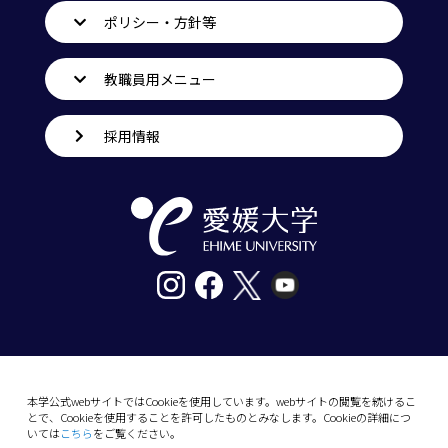
ポリシー・方針等
教職員用メニュー
採用情報
〒790-8577愛媛県松山市道後樋又10番13号
tel. 089-927-9000
本学公式webサイトではCookieを使用しています。webサイトの閲覧を続けるこ
とで、Cookieを使用することを許可したものとみなします。Cookieの詳細につ
10-13 Dogo-Himata, Matsuyama, Ehime 790-
いては
こちら
をご覧ください。
8577 Japan