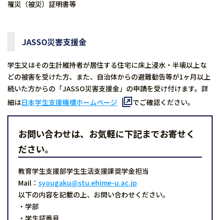
罹災（被災）証明書等
JASSO災害支援金
学生又はその生計維持者が居住する住宅に床上浸水・半壊以上な
どの被害を受けた方、また、自治体からの避難勧告等が1ヶ月以上
続いた方からの「JASSO災害支援金」の申請を受け付けます。詳
細は
日本学生支援機構ホームページ
でご確認ください。
お問い合わせは、お気軽に下記までお寄せく
ださい。
教育学生支援部学生生活支援課奨学金担当
Mail：
syougaku@stu.ehime-u.ac.jp
以下の内容を記載の上、お問い合わせください。
・学部
・学生証番号