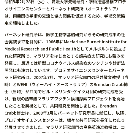
令和5年2月28日（火）、愛媛大学先端研究・学術推進機構プロテ
オサイエンスセンターとバーネット研究所（オーストラリア）
は、両機関の学術の交流と協力関係を促進するため、学術交流協
定を締結しました。
バーネット研究所は、医学生物学基礎研究からその研究成果の社
会実装までを目的に、1986年にMacfarlane Burnet Institute for
Medical Research and Public Healthとしてメルボルンに設立さ
れた研究所で、マラリアをはじめとする感染症の研究にも強みを
発揮し、最近では新型コロナウイルス感染症のワクチンや診断法
開発にも注力しています。プロテオサイエンスセンターとバーネ
ット研究所は、2007年7月、マラリア研究部門の坪井敬文教授（当
時）とWEHI（ウィーハイ・オーストラリア）のBrendan Crabb博
士（当時）が共同でビル・メリンダ･ゲイツ財団の研究助成を受
け、新規の熱帯熱マラリアワクチン候補探索プロジェクトを開始
したことを契機として、共同研究を開始しました。Brendan
Crabb博士は、2008年3月にバーネット研究所長に就任し、以降、
プロテオサイエンスセンターは、様々な共同研究を長年にわたり
発展させてきました。マラリア研究部門の高島英造准教授は、コ