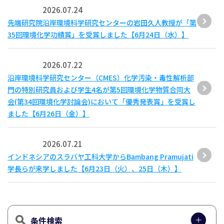
2026.07.24
先端研究院沿岸環境科学研究センターの岩田久人教授が「第
35回環境化学功績賞」を受賞しました【6月24日（水）】
2026.07.22
沿岸環境科学研究センター（CMES）化学汚染・毒性解析部
門の特別研究員および学生4名が第5回環境化学物質合同大
会(第34回環境化学討論会)において「優秀発表賞」を受賞し
ました【6月26日（金）】
2026.07.21
インドネシアのスラバヤ工科大学からBambang Pramujati
学長らが来学しました【6月23日（火）、25日（木）】
条件検索