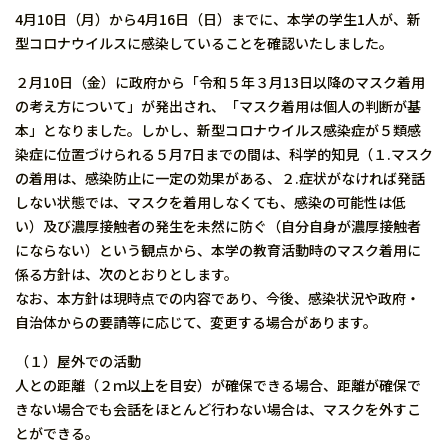
4月10日（月）から4月16日（日）までに、本学の学生1人が、新
型コロナウイルスに感染していることを確認いたしました。
２月10日（金）に政府から「令和５年３月13日以降のマスク着用
の考え方について」が発出され、「マスク着用は個人の判断が基
本」となりました。しかし、新型コロナウイルス感染症が５類感
染症に位置づけられる５月7日までの間は、科学的知見（１.マスク
の着用は、感染防止に一定の効果がある、２.症状がなければ発話
しない状態では、マスクを着用しなくても、感染の可能性は低
い）及び濃厚接触者の発生を未然に防ぐ（自分自身が濃厚接触者
にならない）という観点から、本学の教育活動時のマスク着用に
係る方針は、次のとおりとします。
なお、本方針は現時点での内容であり、今後、感染状況や政府・
自治体からの要請等に応じて、変更する場合があります。
（１）屋外での活動
人との距離（２ｍ以上を目安）が確保できる場合、距離が確保で
きない場合でも会話をほとんど行わない場合は、マスクを外すこ
とができる。