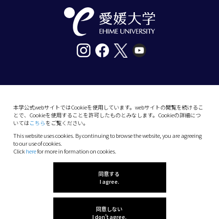
〒790-8577愛媛県松山市道後樋又10番13号
tel. 089-927-9000
本学公式webサイトではCookieを使用しています。webサイトの閲覧を続けるこ
とで、Cookieを使用することを許可したものとみなします。Cookieの詳細につ
10-13 Dogo-Himata, Matsuyama, Ehime 790-
いては
こちら
をご覧ください。
8577 Japan
This website uses cookies. By continuing to browse the website, you are agreeing
Phone: +81 89-927-9000
to our use of cookies.
Click
here
for more in formation on cookies.
(C) 2026 Ehime University.
同意する
I agree.
同意しない
I don't agree.