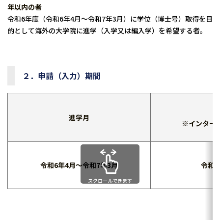
年以
内の者
令和6年度（令和6年4月～令和7年3月）に学位（博士号）取
得を目
的として海外の大学院に進学（入学又は編入学）を希望する
者。
２．申請（入力）期間
進学月
※インター
令和6年4月～
令和7年3月
令和5
スクロールできます