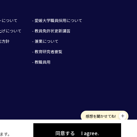
イトについて
- 愛媛大学職員採用について
み上げについて
- 教員免許状更新講習
応方針
- 兼業について
- 教育研究者要覧
- 教職員用
感想を聞かせてね!
同意する
I agree.
します。