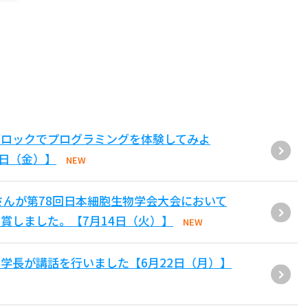
ブロックでプログラミングを体験してみよ
1日（金）】
NEW
さんが第78回日本細胞生物学会大会において
賞しました。【7月14日（火）】
NEW
学長が講話を行いました【6月22日（月）】