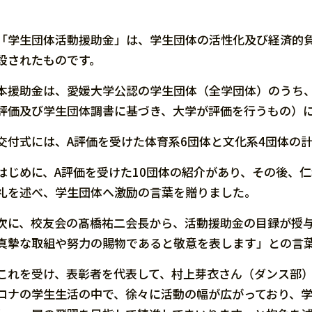
「学生団体活動援助金」は、学生団体の活性化及び経済的
設されたものです。
本援助金は、愛媛大学公認の学生団体（全学団体）のうち
評価及び学生団体調書に基づき、大学が評価を行うもの）
交付式には、
A
評価を受けた体育系
6
団体と文化系
4
団体の
はじめに、
A
評価を受けた
10
団体の紹介があり、その後、仁
礼を述べ、学生団体へ激励の言葉を贈りました。
次に、校友会の髙橋祐二会長から、活動援助金の目録が授
真摯な取組や努力の賜物であると敬意を表します」との言
これを受け、表彰者を代表して、村上芽衣さん（ダンス部）
ロナの学生生活の中で、徐々に活動の幅が広がっており、