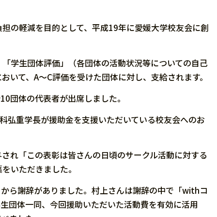
負担の軽減を目的として、平成
19
年に愛媛大学校友会に創
、「学生団体評価」（各団体の活動状況等についての自己
において、
A
～
C
評価を受けた団体に対し、支給されます。
計
10
団体の代表者が出席しました。
科弘重学長が援助金を支援いただいている校友会へのお
与され「この表彰は皆さんの日頃のサークル活動に対する
葉をいただきました。
から謝辞がありました。村上さんは謝辞の中で「withコ
学生団体一同、今回援助いただいた活動費を有効に活用