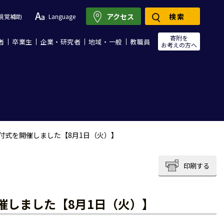
アクセス
検索
視覚補助
Language
寄附を
者
卒業生
企業・研究者
地域・一般
教職員
お考えの方へ
付式を開催しました【8月1日（火）】
印刷する
催しました【8月1日（火）】