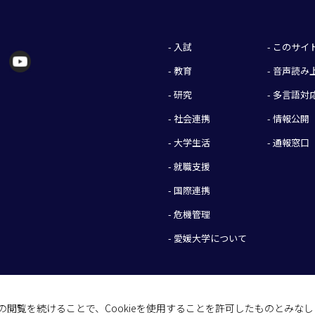
- 入試
- このサ
- 教育
- 音声読
- 研究
- 多言語対
- 社会連携
- 情報公開
- 大学生活
- 通報窓口
- 就職支援
- 国際連携
- 危機管理
- 愛媛大学について
イトの閲覧を続けることで、Cookieを使用することを許可したものとみな
(C) 2026 Ehime University.