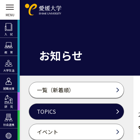
入 試
お知らせ
教 育
大学生活
一覧（新着順）
就職支援
研 究
TOPICS
社会連携
イベント