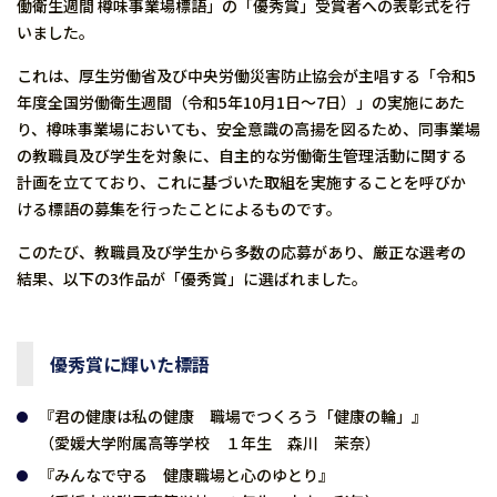
働衛生週間 樽味事業場標語」の「優秀賞」受賞者への表彰式を行
いました。
これは、厚生労働省及び中央労働災害防止協会が主唱する「令和5
年度全国労働衛生週間（令和5年10月1日～7日）」の実施にあた
り、樽味事業場においても、安全意識の高揚を図るため、同事業場
の教職員及び学生を対象に、自主的な労働衛生管理活動に関する
計画を立てており、これに基づいた取組を実施することを呼びか
ける標語の募集を行ったことによるものです。
このたび、教職員及び学生から多数の応募があり、厳正な選考の
結果、以下の3作品が「優秀賞」に選ばれました。
優秀賞に輝いた標語
『君の健康は私の健康 職場でつくろう「健康の輪」』
（愛媛大学附属高等学校 １年生 森川 茉奈）
『みんなで守る 健康職場と心のゆとり』