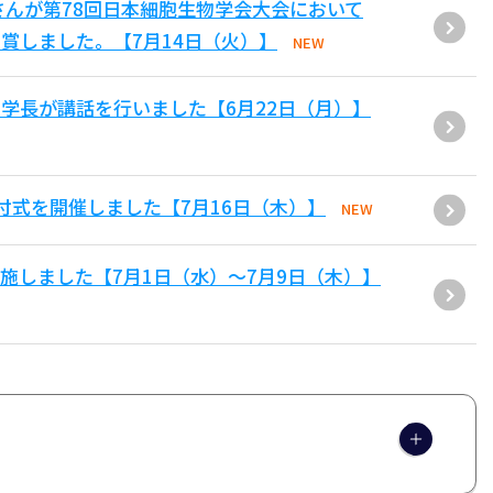
さんが第78回日本細胞生物学会大会において
賞しました。【7月14日（火）】
NEW
学長が講話を行いました【6月22日（月）】
付式を開催しました【7月16日（木）】
NEW
施しました【7月1日（水）～7月9日（木）】