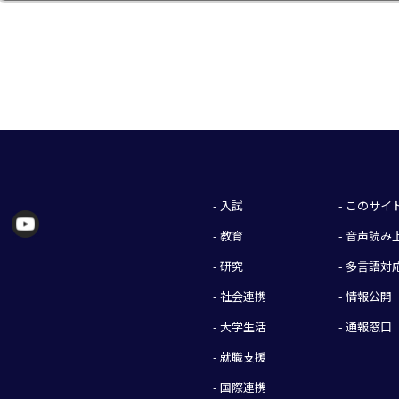
- 入試
- このサ
- 教育
- 音声読
- 研究
- 多言語対
- 社会連携
- 情報公開
- 大学生活
- 通報窓口
- 就職支援
- 国際連携