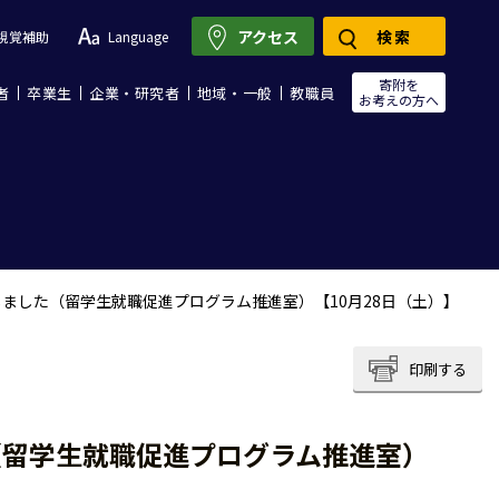
アクセス
検索
視覚補助
Language
寄附を
者
卒業生
企業・研究者
地域・一般
教職員
お考えの方へ
ました（留学生就職促進プログラム推進室）【10月28日（土）】
印刷する
（留学生就職促進プログラム推進室）