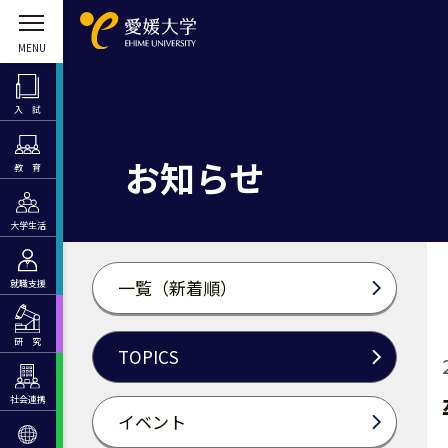
入 試
お知らせ
教 育
大学生活
一覧（新着順）
就職支援
研 究
TOPICS
社会連携
イベント