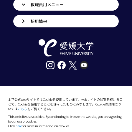
教職員用メニュー
採用情報
〒790-8577愛媛県松山市道後樋又10番13号
tel. 089-927-9000
本学公式webサイトではCookieを使用しています。webサイトの閲覧を続けるこ
とで、Cookieを使用することを許可したものとみなします。Cookieの詳細につ
10-13 Dogo-Himata, Matsuyama, Ehime 790-
いては
こちら
をご覧ください。
8577 Japan
This website uses cookies. By continuing to browse the website, you are agreeing
Phone: +81 89-927-9000
to our use of cookies.
Click
here
for more in formation on cookies.