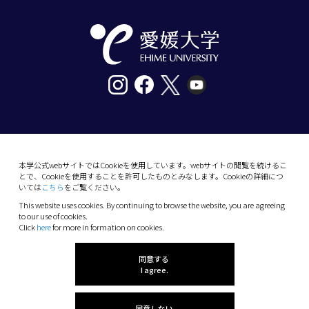
〒790-8577愛媛県松山市道後樋又10番13号
tel. 089-927-9000
本学公式webサイトではCookieを使用しています。webサイトの閲覧を続けるこ
とで、Cookieを使用することを許可したものとみなします。Cookieの詳細につ
10-13 Dogo-Himata, Matsuyama, Ehime 790-
いては
こちら
をご覧ください。
8577 Japan
This website uses cookies. By continuing to browse the website, you are agreeing
Phone: +81 89-927-9000
to our use of cookies.
Click
here
for more in formation on cookies.
(C) 2026 Ehime University.
同意する
I agree.
同意しない