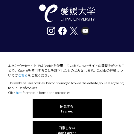
〒790-8577愛媛県松山市道後樋又10番13号
tel. 089-927-9000
本学公式webサイトではCookieを使用しています。webサイトの閲覧を続けるこ
とで、Cookieを使用することを許可したものとみなします。Cookieの詳細につ
10-13 Dogo-Himata, Matsuyama, Ehime 790-
いては
こちら
をご覧ください。
8577 Japan
This website uses cookies. By continuing to browse the website, you are agreeing
Phone: +81 89-927-9000
to our use of cookies.
Click
here
for more in formation on cookies.
(C) 2026 Ehime University.
同意する
I agree.
同意しない
I don't agree.