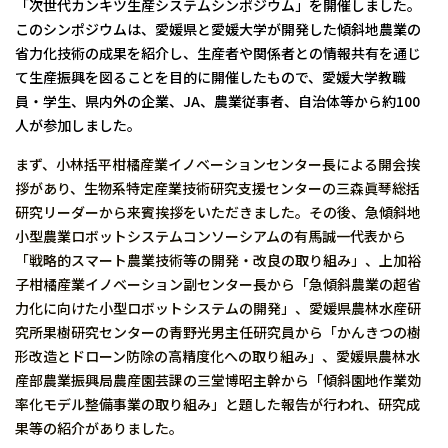
「次世代カンキツ生産システムシンポジウム」を開催しました。
このシンポジウムは、愛媛県と愛媛大学が開発した傾斜地農業の
省力化技術の成果を紹介し、生産者や関係者との情報共有を通じ
て生産振興を図ることを目的に開催したもので、愛媛大学教職
員・学生、県内外の企業、JA、農業従事者、自治体等から約100
人が参加しました。
まず、小林括平柑橘産業イノベーションセンター長による開会挨
拶があり、生物系特定産業技術研究支援センターの三森眞琴総括
研究リーダーから来賓挨拶をいただきました。その後、急傾斜地
小型農業ロボットシステムコンソーシアムの有馬誠一代表から
「戦略的スマート農業技術等の開発・改良の取り組み」、上加裕
子柑橘産業イノベーション副センター長から「急傾斜農業の超省
力化に向けた小型ロボットシステムの開発」、愛媛県農林水産研
究所果樹研究センターの青野光男主任研究員から「かんきつの樹
形改造とドローン防除の高精度化への取り組み」、愛媛県農林水
産部農業振興局農産園芸課の三堂博昭主幹から「傾斜園地作業効
率化モデル整備事業の取り組み」と題した報告が行われ、研究成
果等の紹介がありました。