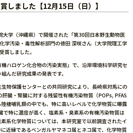
賞しました【12月15日（日）】
学院大学（沖縄県）で開催された「第30回日本野生動物医
）化学汚染・毒性解析部門の徳田 深咲さん（大学院理工学
受賞しました。
有機ハロゲン化合物の汚染実態」で、沿岸環境科学研究セ
り組んだ研究成果の発表です。
生生物保護センターとの共同研究により、長崎県対馬にの
臓・腎臓に対する残留性有機汚染物質（POPs, PFAS
る陸棲哺乳類の中でも、特に高いレベルで化学物質に曝露
肝臓で特に濃度が高く、塩素系・臭素系の有機汚染物質は
臭素系化学物質については、本研究室で以前調査されたイ
特に近縁であるベンガルヤマネコ属とネコ属で、化学物質