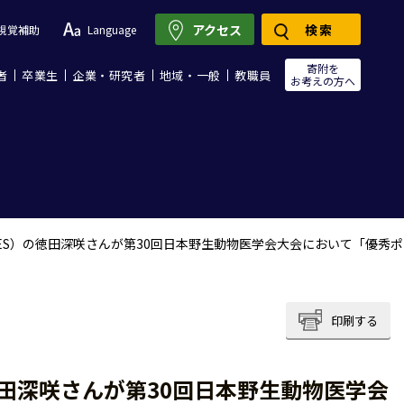
アクセス
検索
視覚補助
Language
寄附を
者
卒業生
企業・研究者
地域・一般
教職員
お考えの方へ
ES）の徳田深咲さんが第30回日本野生動物医学会大会において「優秀ポ
印刷する
田深咲さんが第30回日本野生動物医学会