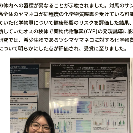
の体内への蓄積が異なることが示唆されました。対馬のサ
島全体のヤマネコが同程度の化学物質曝露を受けている可
ていた化学物質について健康影響のリスクを評価した結果、PFA
積していたオスの検体で薬物代謝酵素(CYP)の発現誘導
研究では、希少生物であるツシマヤマネコに対する化学物
について明らかにした点が評価され、受賞に至りました。