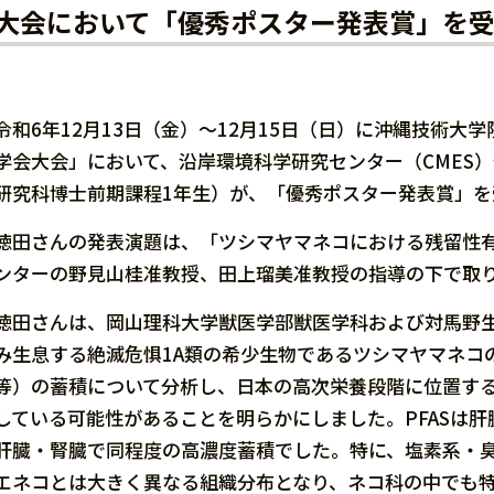
大会において「優秀ポスター発表賞」を受
令和6年12月13日（金）～12月15日（日）に沖縄技術大
学会大会」において、沿岸環境科学研究センター（CMES
研究科博士前期課程1年生）が、「優秀ポスター発表賞」を
徳田さんの発表演題は、「ツシマヤマネコにおける残留性
ンターの野見山桂准教授、田上瑠美准教授の指導の下で取
徳田さんは、岡山理科大学獣医学部獣医学科および対馬野
み生息する絶滅危惧1A類の希少生物であるツシマヤマネコの肝
等）の蓄積について分析し、日本の高次栄養段階に位置す
している可能性があることを明らかにしました。PFASは
肝臓・腎臓で同程度の高濃度蓄積でした。特に、塩素系・
エネコとは大きく異なる組織分布となり、ネコ科の中でも