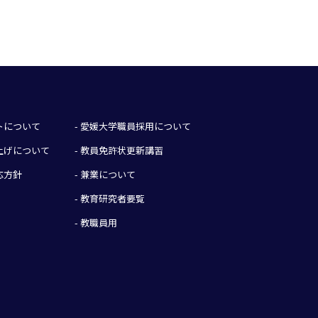
イトについて
- 愛媛大学職員採用について
み上げについて
- 教員免許状更新講習
応方針
- 兼業について
- 教育研究者要覧
- 教職員用