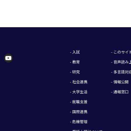
- 入試
- このサ
- 教育
- 音声読
- 研究
- 多言語対
- 社会連携
- 情報公開
- 大学生活
- 通報窓口
- 就職支援
- 国際連携
- 危機管理