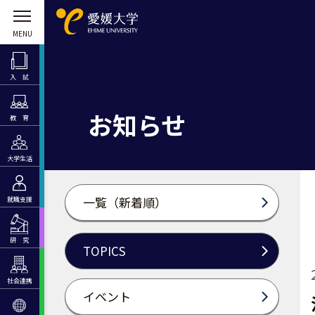
入 試
お知らせ
教 育
大学生活
一覧（新着順）
就職支援
研 究
TOPICS
社会連携
イベント