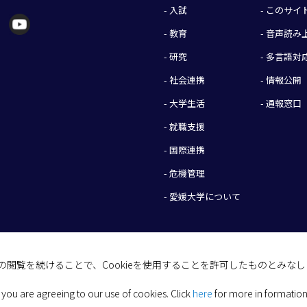
- 入試
- このサ
- 教育
- 音声読
- 研究
- 多言語対
- 社会連携
- 情報公開
- 大学生活
- 通報窓口
- 就職支援
- 国際連携
- 危機管理
- 愛媛大学について
イトの閲覧を続けることで、Cookieを使用することを許可したものとみな
(C) 2026 Ehime University.
 you are agreeing to our use of cookies.
Click
here
for more in formation