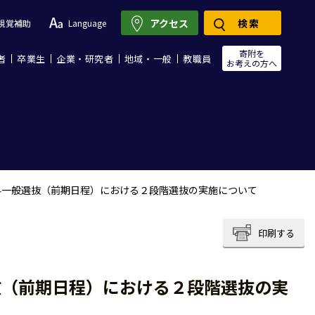
アクセス
検索
視覚補助
Language
寄附を
者
卒業生
企業・研究者
地域・一般
教職員
お考えの方へ
科一般選抜（前期日程）における２段階選抜の実施について
印刷する
抜（前期日程）における２段階選抜の実