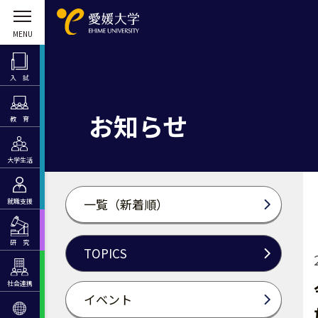
入 試
お知らせ
教 育
大学生活
一覧（新着順）
就職支援
研 究
TOPICS
社会連携
イベント