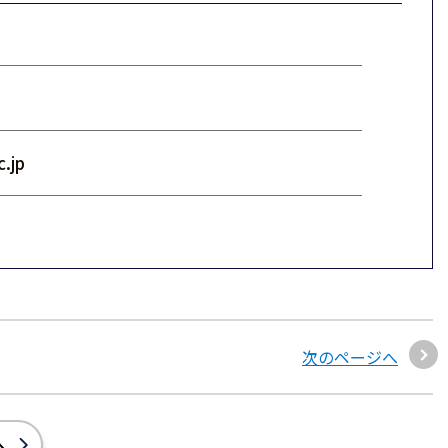
.jp
次のページへ
へ