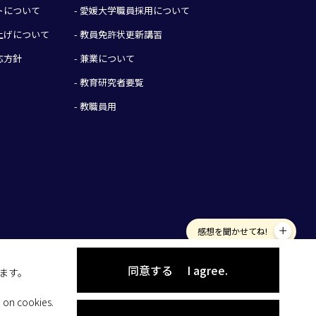
イトについて
- 愛媛大学職員採用について
み上げについて
- 教員免許状更新講習
応方針
- 兼業について
- 教育研究者要覧
- 教職員用
感想を聞かせてね!
同意する
I agree.
します。
 on cookies.