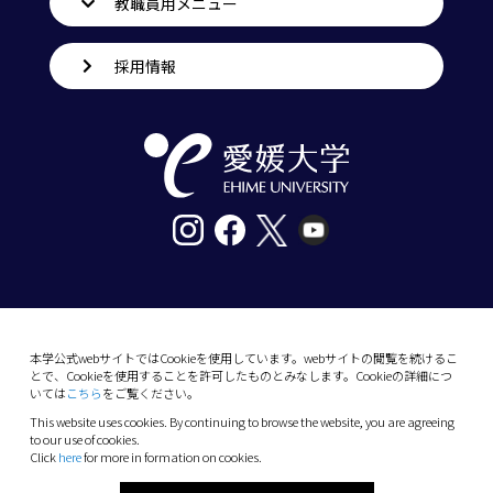
教職員用メニュー
採用情報
〒790-8577愛媛県松山市道後樋又10番13号
tel. 089-927-9000
本学公式webサイトではCookieを使用しています。webサイトの閲覧を続けるこ
とで、Cookieを使用することを許可したものとみなします。Cookieの詳細につ
10-13 Dogo-Himata, Matsuyama, Ehime 790-
いては
こちら
をご覧ください。
8577 Japan
This website uses cookies. By continuing to browse the website, you are agreeing
Phone: +81 89-927-9000
to our use of cookies.
Click
here
for more in formation on cookies.