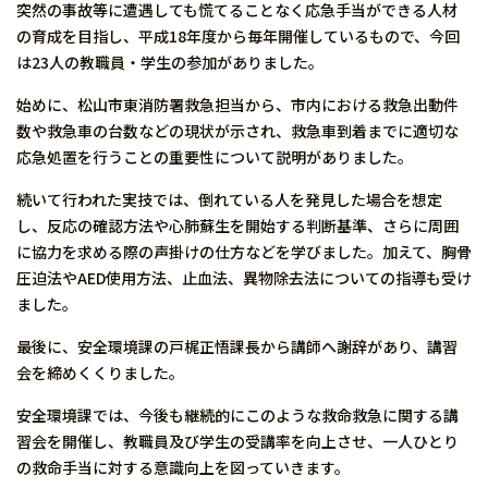
突然の事故等に遭遇しても慌てることなく応急手当ができる人材
の育成を目指し、平成18年度から毎年開催しているもので、今回
は23人の教職員・学生の参加がありました。
始めに、松山市東消防署救急担当から、市内における救急出動件
数や救急車の台数などの現状が示され、救急車到着までに適切な
応急処置を行うことの重要性について説明がありました。
続いて行われた実技では、倒れている人を発見した場合を想定
し、反応の確認方法や心肺蘇生を開始する判断基準、さらに周囲
に協力を求める際の声掛けの仕方などを学びました。加えて、胸骨
圧迫法やAED使用方法、止血法、異物除去法についての指導も受け
ました。
最後に、安全環境課の戸梶正悟課長から講師へ謝辞があり、講習
会を締めくくりました。
安全環境課では、今後も継続的にこのような救命救急に関する講
習会を開催し、教職員及び学生の受講率を向上させ、一人ひとり
の救命手当に対する意識向上を図っていきます。