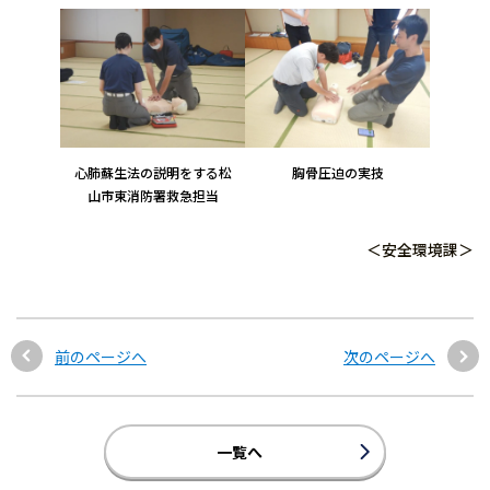
心肺蘇生法の説明をする松
胸骨圧迫の実技
山市東消防署救急担当
＜安全環境課＞
前のページへ
次のページへ
一覧へ