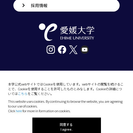
採用情報
〒790-8577愛媛県松山市道後樋又10番13号
tel. 089-927-9000
本学公式webサイトではCookieを使用しています。webサイトの閲覧を続けるこ
とで、Cookieを使用することを許可したものとみなします。Cookieの詳細につ
10-13 Dogo-Himata, Matsuyama, Ehime 790-
いては
こちら
をご覧ください。
8577 Japan
This website uses cookies. By continuing to browse the website, you are agreeing
Phone: +81 89-927-9000
to our use of cookies.
Click
here
for more in formation on cookies.
(C) 2026 Ehime University.
同意する
I agree.