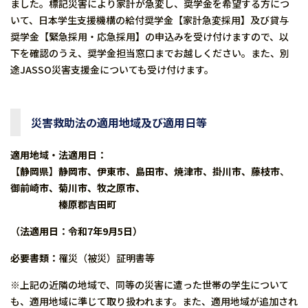
ました。標記災害により家計が急変し、奨学金を希望する方につ
いて、日本学生支援機構の給付奨学金【家計急変採用】及び貸与
奨学金【緊急採用・応急採用】の申込みを受け付けますので、以
下を確認のうえ、奨学金担当窓口までお越しください。また、別
途JASSO災害支援金についても受け付けます。
災害救助法の適用地域及び適用日等
適用地域・法適用日：
【
静岡県
】
静岡市、伊東市、島田市、焼津市、掛川市、藤枝市
、
御前崎市、菊川市、牧之原市、
榛原郡吉田町
（法適用日：令和7年9月5日）
必要書類：
罹災（被災）証明書等
※上記の近隣の地域で、同等の災害に遭った世帯の学生について
も、適用地域に準じて取り扱われます。また、適用地域が追加され