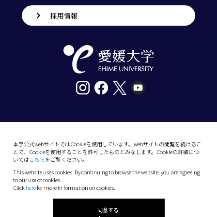
採用情報
〒790-8577愛媛県松山市道後樋又10番13号
tel. 089-927-9000
本学公式webサイトではCookieを使用しています。webサイトの閲覧を続けるこ
とで、Cookieを使用することを許可したものとみなします。Cookieの詳細につ
10-13 Dogo-Himata, Matsuyama, Ehime 790-
いては
こちら
をご覧ください。
8577 Japan
This website uses cookies. By continuing to browse the website, you are agreeing
Phone: +81 89-927-9000
to our use of cookies.
Click
here
for more in formation on cookies.
(C) 2026 Ehime University.
同意する