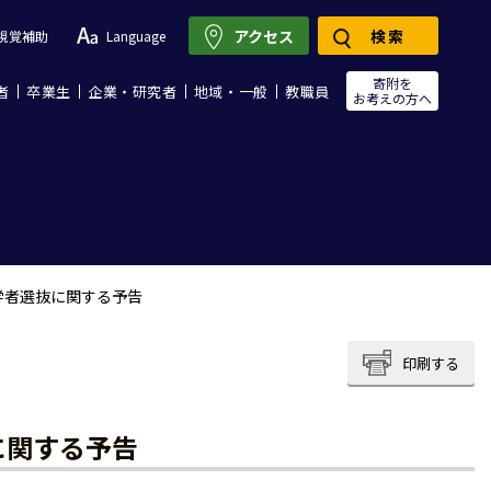
アクセス
検索
視覚補助
Language
寄附を
者
卒業生
企業・研究者
地域・一般
教職員
お考えの方へ
学者選抜に関する予告
印刷する
に関する予告