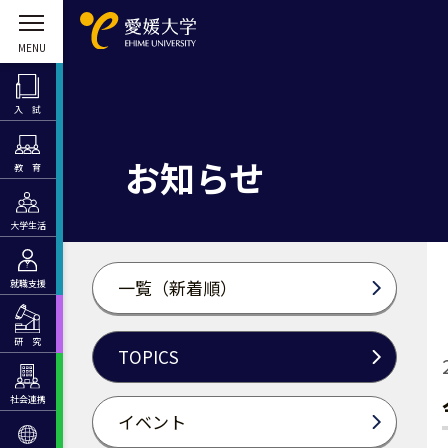
入 試
お知らせ
教 育
大学生活
一覧（新着順）
就職支援
研 究
TOPICS
社会連携
イベント