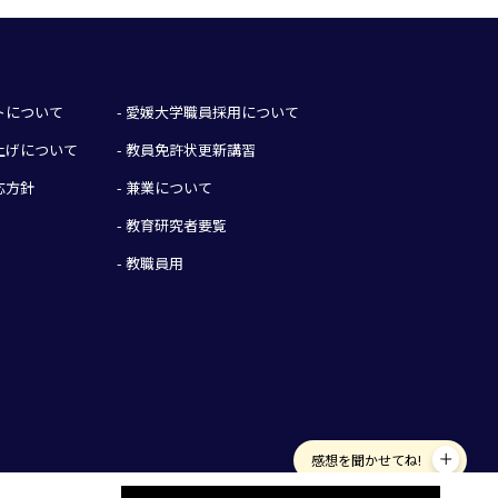
イトについて
- 愛媛大学職員採用について
み上げについて
- 教員免許状更新講習
応方針
- 兼業について
- 教育研究者要覧
- 教職員用
感想を聞かせてね!