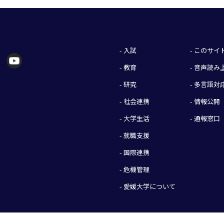
- 入試
- このサ
- 教育
- 音声読
- 研究
- 多言語対
- 社会連携
- 情報公開
- 大学生活
- 通報窓口
- 就職支援
- 国際連携
- 危機管理
- 愛媛大学について