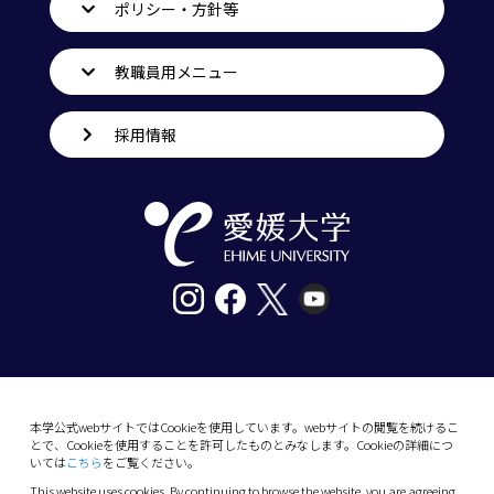
ポリシー・方針等
教職員用メニュー
採用情報
〒790-8577愛媛県松山市道後樋又10番13号
tel. 089-927-9000
本学公式webサイトではCookieを使用しています。webサイトの閲覧を続けるこ
とで、Cookieを使用することを許可したものとみなします。Cookieの詳細につ
10-13 Dogo-Himata, Matsuyama, Ehime 790-
いては
こちら
をご覧ください。
8577 Japan
This website uses cookies. By continuing to browse the website, you are agreeing