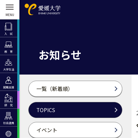
入 試
お知らせ
教 育
大学生活
一覧（新着順）
就職支援
研 究
TOPICS
社会連携
イベント