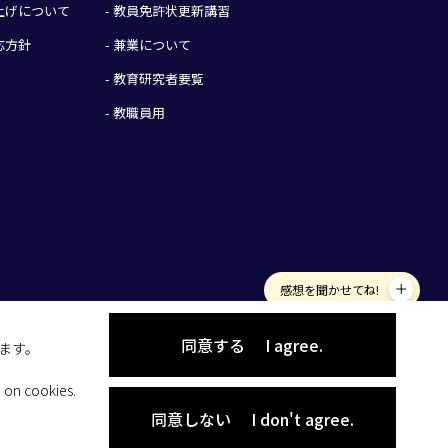
み上げについて
- 教員免許状更新講習
応方針
- 兼業について
- 教育研究者要覧
- 教職員用
感想を聞かせてね!
同意する
I agree.
します。
 on cookies.
同意しない
I don't agree.