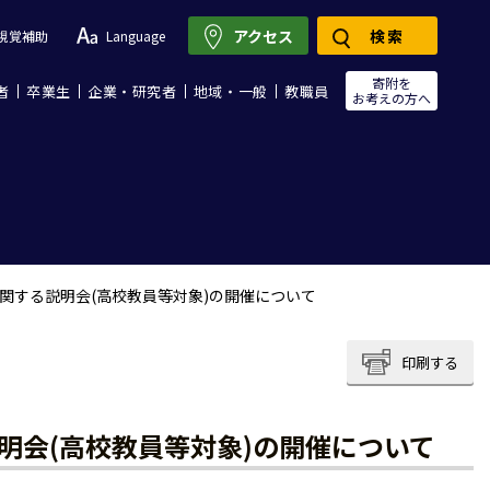
アクセス
検索
視覚補助
Language
寄附を
者
卒業生
企業・研究者
地域・一般
教職員
お考えの方へ
に関する説明会(高校教員等対象)の開催について
印刷する
明会(高校教員等対象)の開催について