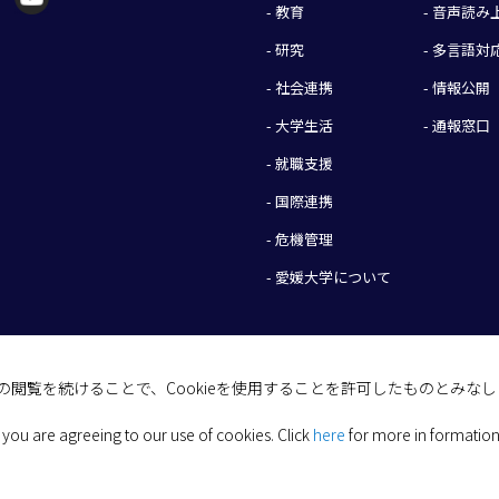
- 教育
- 音声読
- 研究
- 多言語対
- 社会連携
- 情報公開
- 大学生活
- 通報窓口
- 就職支援
- 国際連携
- 危機管理
- 愛媛大学について
イトの閲覧を続けることで、Cookieを使用することを許可したものとみな
(C) 2026 Ehime University.
 you are agreeing to our use of cookies.
Click
here
for more in formation