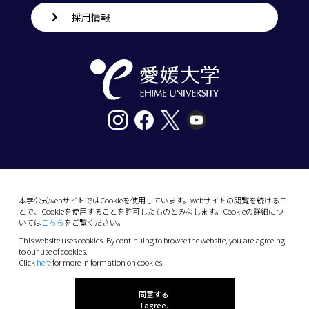
採用情報
〒790-8577愛媛県松山市道後樋又10番13号
tel. 089-927-9000
本学公式webサイトではCookieを使用しています。webサイトの閲覧を続けるこ
とで、Cookieを使用することを許可したものとみなします。Cookieの詳細につ
10-13 Dogo-Himata, Matsuyama, Ehime 790-
いては
こちら
をご覧ください。
8577 Japan
This website uses cookies. By continuing to browse the website, you are agreeing
Phone: +81 89-927-9000
to our use of cookies.
Click
here
for more in formation on cookies.
(C) 2026 Ehime University.
同意する
I agree.