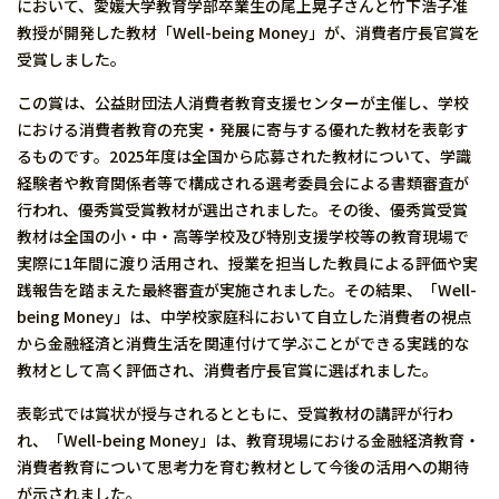
において、愛媛大学教育学部卒業生の尾上晃子さんと竹下浩子准
教授が開発した教材「Well-being Money」が、消費者庁長官賞を
受賞しました。
この賞は、公益財団法人消費者教育支援センターが主催し、学校
における消費者教育の充実・発展に寄与する優れた教材を表彰す
るものです。2025年度は全国から応募された教材について、学識
経験者や教育関係者等で構成される選考委員会による書類審査が
行われ、優秀賞受賞教材が選出されました。その後、優秀賞受賞
教材は全国の小・中・高等学校及び特別支援学校等の教育現場で
実際に1年間に渡り活用され、授業を担当した教員による評価や実
践報告を踏まえた最終審査が実施されました。その結果、「Well-
being Money」は、中学校家庭科において自立した消費者の視点
から金融経済と消費生活を関連付けて学ぶことができる実践的な
教材として高く評価され、消費者庁長官賞に選ばれました。
表彰式では賞状が授与されるとともに、受賞教材の講評が行わ
れ、「Well-being Money」は、教育現場における金融経済教育・
消費者教育について思考力を育む教材として今後の活用への期待
が示されました。