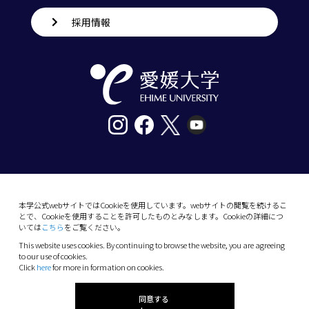
採用情報
〒790-8577愛媛県松山市道後樋又10番13号
tel. 089-927-9000
本学公式webサイトではCookieを使用しています。webサイトの閲覧を続けるこ
とで、Cookieを使用することを許可したものとみなします。Cookieの詳細につ
10-13 Dogo-Himata, Matsuyama, Ehime 790-
いては
こちら
をご覧ください。
8577 Japan
This website uses cookies. By continuing to browse the website, you are agreeing
Phone: +81 89-927-9000
to our use of cookies.
Click
here
for more in formation on cookies.
(C) 2026 Ehime University.
同意する