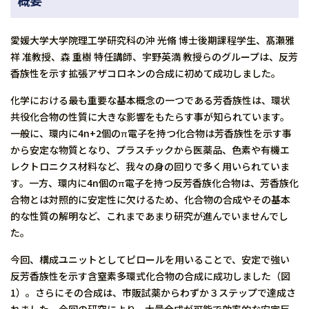
概要
愛媛大学大学院理工学研究科の沖 光脩 博士後期課程学生、髙瀬雅
祥 准教授、森 重樹 特任講師、宇野英満 教授らのグループは、反芳
香族性を示す拡張アザコロネンの合成に初めて成功しました。
化学における最も重要な基本概念の一つである芳香族性は、環状
共役化合物の性質に大きな影響をもたらす事が知られています。
一般に、環内に4n+2個のπ電子を持つ化合物は芳香族性を示す事
から安定な物質となり、プラスチックから医薬品、色素や有機エ
レクトロニクス材料など、我々の身の回りで多く用いられていま
す。一方、環内に4n個のπ電子を持つ反芳香族化合物は、芳香族化
合物とは対照的に安定性に欠けるため、化合物の合成やその基本
的な性質の解明など、これまであまり研究が進んでいませんでし
た。
今回、構成ユニットとしてピロールを用いることで、安定で強い
反芳香族性を示す含窒素多環式化合物の合成に成功しました（図
1）。さらにその合成は、市販試薬からわずか３ステップで達成さ