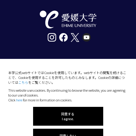
〒790-8577愛媛県松山市道後樋又10番13号
tel. 089-927-9000
本学公式webサイトではCookieを使用しています。webサイトの閲覧を続けるこ
とで、Cookieを使用することを許可したものとみなします。Cookieの詳細につ
10-13 Dogo-Himata, Matsuyama, Ehime 790-
いては
こちら
をご覧ください。
8577 Japan
This website uses cookies. By continuing to browse the website, you are agreeing
Phone: +81 89-927-9000
to our use of cookies.
Click
here
for more in formation on cookies.
(C) 2026 Ehime University.
同意する
I agree.
同意しない