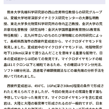
熊本大学先端科学研究部の西山忠男特任教授らの研究グループ
は、愛媛大学地球深部ダイナミクス研究センターの大藤弘明教
授、東北大学多元物質科学研究所の寺内正己教授、金沢大学の荒
井章司名誉教授（研究当時：金沢大学国際基幹教育院GS教育系
特任教授）、北九州市立いのちのたび博物館との共同研究によっ
て、長崎県西海市の西彼杵変成岩から、マイクロダイヤモンドを
発見しました。変成岩中のマイクロダイヤモンドは、地殻物質が
地下120km以深まで潜り込んだことを意味する重要な鉱物で、日
本の変成岩からは初めての発見です。マイクロダイヤモンドの結
晶は1ミクロン以下と細粒であるため、その確認はラマン分光法、
ソフトX線分光法、透過電子線顕微鏡法などの最先端の分析手法を
用いて行われました。
西彼杵変成岩は、450℃、1GPa(深さ30km)程度の条件で形成さ
れたと考えられてきましたが、今回の発見はその常識を覆す誰も
予想していなかった発見です。マイクロダイヤモンドを含む変成
岩は、大陸と大陸の衝突帯で形成されるのが一般的ですが、日本