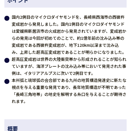
ポイント
国内2例目のマイクロダイヤモンドを、長崎県西海市の西彼杵
変成岩から発見しました。国内1例目のマイクロダイヤモンド
は愛媛県新居浜市の火成岩から発見されていますが、変成岩か
らの発見は今回が初めてのことで、約1億年前の沈み込み帯の
変成岩である西彼杵変成岩が、地下120km以深まで沈み込
み、上昇した超高圧変成岩であることが明らかになりました。
超高圧変成岩は世界の大陸衝突帯から形成されることが知られ
ていますが、海洋プレートの沈み込み帯において発見された事
例は、イタリアアルプスに次いで2例目です。
本州弧と琉球弧の会合部である九州の地質構造発達史に新たな
視点を与える重要な発見であり、長年地質構造が不明であった
「長崎三角地帯」の地史を解明する糸口を与えることが期待さ
れます。
概要