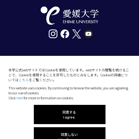
〒790-8577愛媛県松山市道後樋又10番13号
tel. 089-927-9000
本学公式webサイトではCookieを使用しています。webサイトの閲覧を続けるこ
とで、Cookieを使用することを許可したものとみなします。Cookieの詳細につ
10-13 Dogo-Himata, Matsuyama, Ehime 790-
いては
こちら
をご覧ください。
8577 Japan
This website uses cookies. By continuing to browse the website, you are agreeing
Phone: +81 89-927-9000
to our use of cookies.
Click
here
for more in formation on cookies.
(C) 2026 Ehime University.
同意する
I agree.
同意しない