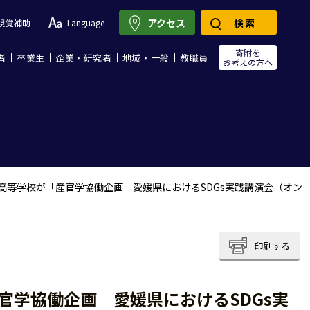
アクセス
検索
視覚補助
Language
寄附を
者
卒業生
企業・研究者
地域・一般
教職員
お考えの方へ
属高等学校が「産官学協働企画 愛媛県におけるSDGs実践講演会（オン
印刷する
官学協働企画 愛媛県におけるSDGs実