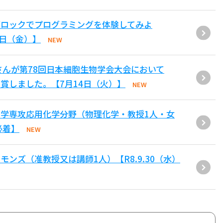
ブロックでプログラミングを体験してみよ
1日（金）】
NEW
さんが第78回日本細胞生物学会大会において
賞しました。【7月14日（火）】
NEW
学専攻応用化学分野（物理化学・教授1人・女
必着】
NEW
ンズ（准教授又は講師1人）【R8.9.30（水）