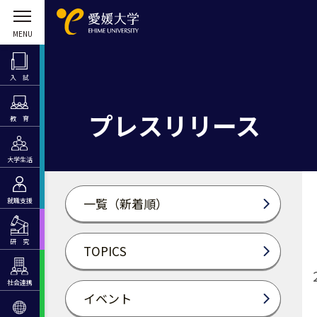
入 試
プレスリリース
教 育
大学生活
一覧（新着順）
就職支援
研 究
TOPICS
社会連携
イベント