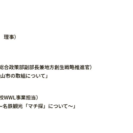
理事）
部副部長兼地方創生戦略推進官）
の取組について」
L事業担当）
光「マチ探」について～」