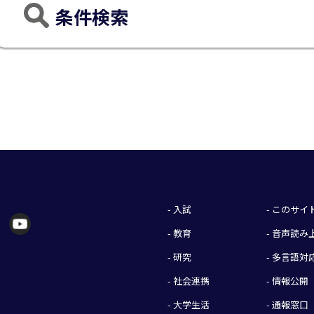
条件検索
- 入試
- このサ
- 教育
- 音声読
- 研究
- 多言語対
- 社会連携
- 情報公開
- 大学生活
- 通報窓口