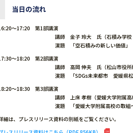
当日の流れ
16:20～17:20 第1部講演
講師 金子 玲大 氏（石積み学校 
演題 「空石積みの新しい価値」
17:30～18:20 第2部講演
講師 高岡 伸夫 氏（松山市役所総合政策
演題 「SDGs未来都市 愛媛県松山市
18:20～18:30 第3部講演
講師 上床 孝樹（愛媛大学附属高校WW
演題 「愛媛大学附属高校の取組～名鉄観
詳細は、プレスリリース資料の別紙をご覧ください。
プレスリリース資料はこちら（PDF 856KB）