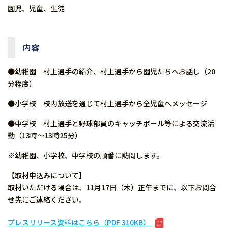
園児、児童、生徒
内容
●幼稚園 村上選手の紹介、村上選手から園児たちへお話し（20
分程度）
●小学校 校内放送を通じて村上選手から全児童へメッセージ
●中学校 村上選手と野球部員のキャッチボール等による交流活
動（13時～13時25分）
※幼稚園、小学校、中学校の順番に訪問します。
【取材申込みについて】
取材いただける場合は、
11月17日（木）正午まで
に、以下お問合
せ先にご連絡ください。
プレスリリース資料はこちら（PDF 310KB）