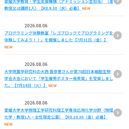
愛媛大学教育・学生支援機構（アドミッション主担当）（准
教授又は講師1人）【R8.9.30（水）必着】
NEW
2026.08.06
プログラミング体験教室「レゴブロックでプログラミングを
体験してみよう！！」を開催しました【7月31日（金）】
NEW
2026.08.06
大学院農学研究科の大西 香奈恵さんが第78回日本細胞生物
学会大会において「学生優秀ポスター発表賞」を受賞しまし
た。【7月14日（火）】
NEW
2026.08.06
愛媛大学大学院理工学研究科理工学専攻応用化学分野（物理
化学・教授1人・女性限定公募）【R8.10.30（金）必着】
NEW