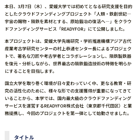
本日、3月7日（木）、愛媛大学では初めてとなる研究支援を目的
としたクラウドファンディングプロジェクト「人類・鉄創世記―
宇宙の賜物・隕鉄を素材とする、原始鍛冶の復活へ―」をクラウ
ドファンディングサービス「READYFOR」にて公開しました。
本プロジェクトは、愛媛大学先端研究・学術推進機構アジア古代
産業考古学研究センターの村上恭通センター長によるプロジェク
トで、著名な刀匠や考古学者とコラボレーションし、隕鉄製鉄器
を復元・分析しながら、世界最古の隕鉄鍛造技術の特徴を明らか
にすることを目指します。
国立大学を取り巻く環境が日々変わっていく中、更なる教育・研
究の活性化のために、様々な形での支援獲得が重要になってきて
いることから、本学では、国内最大級のクラウドファンディング
サービスを運営するREADYFOR株式会社（東京都千代田区）と業
務提携し、今回のプロジェクトを第一弾として始動させました。
タイトル