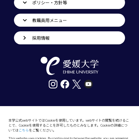
ポリシー・方針等
教職員用メニュー
採用情報
〒790-8577愛媛県松山市道後樋又10番13号
tel. 089-927-9000
本学公式webサイトではCookieを使用しています。webサイトの閲覧を続けるこ
とで、Cookieを使用することを許可したものとみなします。Cookieの詳細につ
10-13 Dogo-Himata, Matsuyama, Ehime 790-
いては
こちら
をご覧ください。
8577 Japan
This website uses cookies. By continuing to browse the website, you are agreeing