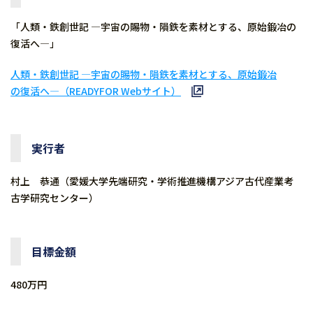
「人類・鉄創世記 ―宇宙の賜物・隕鉄を素材とする、原始鍛冶の
復活へ―」
人類・鉄創世記 ―宇宙の賜物・隕鉄を素材とする、原始鍛冶
の復活へ―（READYFOR Webサイト）
実行者
村上 恭通（愛媛大学先端研究・学術推進機構アジア古代産業考
古学研究センター）
目標金額
480万円