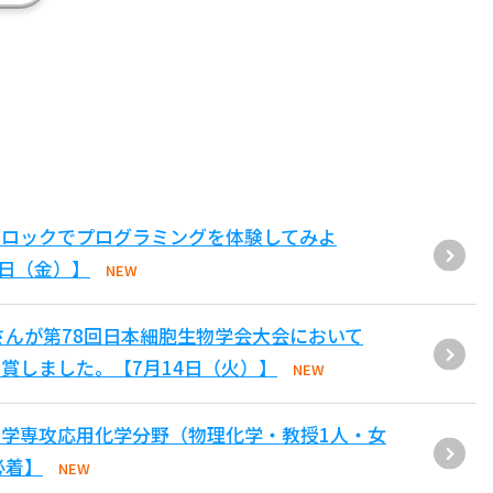
ブロックでプログラミングを体験してみよ
1日（金）】
NEW
さんが第78回日本細胞生物学会大会において
賞しました。【7月14日（火）】
NEW
学専攻応用化学分野（物理化学・教授1人・女
必着】
NEW