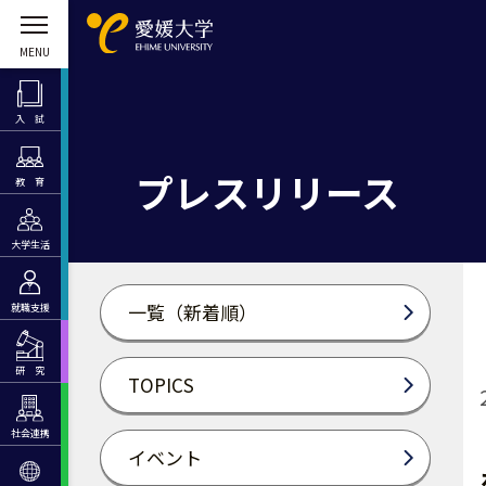
入 試
プレスリリース
教 育
大学生活
一覧（新着順）
就職支援
研 究
TOPICS
社会連携
イベント