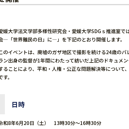
愛媛大学法文学部多様性研究会・愛媛大学SDGｓ推進室で
会―「世界難民の日」に―」を下記のとおり開催します。
このイベントは、廃墟のガザ地区で撮影を続ける24歳のパ
ラン出身の監督が1年間にわたって紡いだ上記のドキュメ
することにより、平和・人権・公正な問題解決等について
です。
日時
令和8年6月20日（土） 13時30分～16時30分