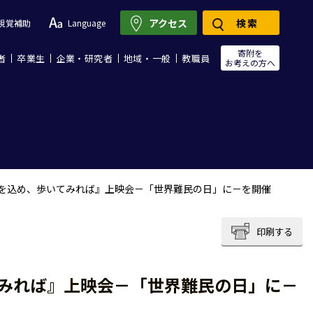
アクセス
検索
視覚補助
Language
寄附を
者
卒業生
企業・研究者
地域・一般
教職員
お考えの方へ
魂を込め、歩いてみれば』上映会－「世界難民の日」に－を開催
印刷する
てみれば』上映会－「世界難民の日」に－