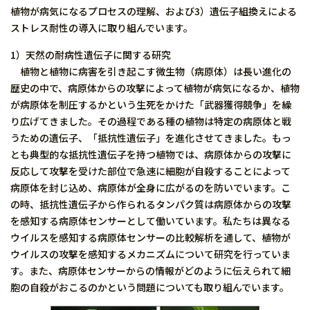
植物が病気になるプロセスの理解、および3）遺伝子組換えによる
ストレス耐性の導入に取り組んでいます。
1）天然の耐病性遺伝子に関する研究
植物と植物に病害を引き起こす微生物（病原体）は長い進化の
歴史の中で、病原体からの攻撃によって植物が病気になるか、植物
が病原体を制圧するかという生死をかけた「武器獲得競争」を繰
り広げてきました。その過程である種の植物は特定の病原体と戦
うための遺伝子、「抵抗性遺伝子」を進化させてきました。もっ
とも典型的な抵抗性遺伝子を持つ植物では、病原体からの攻撃に
反応して攻撃を受けた部位で急速に細胞が自殺することによって
病原体を封じ込め、病原体が全身に広がるのを防いでいます。こ
の時、抵抗性遺伝子から作られるタンパク質は病原体からの攻撃
を感知する病原体センサーとして働いています。私たちは異なる
ウイルスを感知する病原体センサーの比較解析を通して、植物が
ウイルスの攻撃を感知するメカニズムについて研究を行っていま
す。また、病原体センサーからの情報がどのように伝えられて細
胞の自殺がおこるのかという問題についても取り組んでいます。