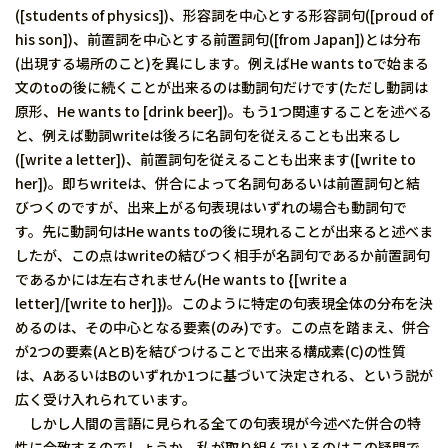
([students of physics])、形容詞を中心とする形容詞句([proud of
his son])、前置詞を中心とする前置詞句([from Japan])とは分布
(出現する場所のこと)を異にします。例えばHe wants toで始まる
文のtoの後に続くことが出来るのは動詞句だけです(ただし動詞は
原形、He wants to [drink beer])。もう1つ関連することを述べる
と、例えば動詞writeは後ろに名詞句を従えることも出来るし
([write a letter])、前置詞句を従えることも出来ます([write to
her])。即ちwriteは、併合によって名詞句あるいは前置詞句と結
びつくのですが、出来上がる句表現はいずれの場合も動詞句で
す。先に動詞句はHe wants toの後に現れることが出来ると述べま
したが、この点はwriteの結びつく相手が名詞句であるか前置詞句
であるかには左右されません(He wants to {[write a
letter]/[write to her]})。このように特定の句表現全体の分布を決
めるのは、その中心となる要素(のみ)です。この点を踏まえ、併合
が2つの要素(AとB)を結びつけることで出来る構成素(C)の性質
は、AあるいはBのいずれか1つに基づいて決定される、という説が
広く受け入れられています。
しかし人間の言語に見られる全ての句表現が今述べた併合の特
性に合致するのでしょうか。私が取り組んでいるのはこの疑問で