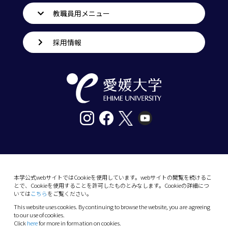
教職員用メニュー
採用情報
〒790-8577愛媛県松山市道後樋又10番13号
tel. 089-927-9000
本学公式webサイトではCookieを使用しています。webサイトの閲覧を続けるこ
とで、Cookieを使用することを許可したものとみなします。Cookieの詳細につ
10-13 Dogo-Himata, Matsuyama, Ehime 790-
いては
こちら
をご覧ください。
8577 Japan
This website uses cookies. By continuing to browse the website, you are agreeing
Phone: +81 89-927-9000
to our use of cookies.
Click
here
for more in formation on cookies.