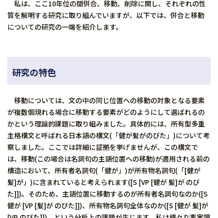
私は、ここ10年位の間併合、移動、削除に関し、それぞれの性
質を解明する研究に取り組んでいますが、以下では、併合と移動
についての研究の一端を紹介します。
研究の特色
移動については、文の中の同じ位置への移動の対象となる要素
が複数個現れる場合に移動する要素がどのようにして選ばれるの
かという理論的課題に取り組みました。具体的には、所有型多重
主格構文と呼ばれる日本語の構文(「健が髪がのびた」)について考
察しました。ここでは詳細に証拠を挙げませんが、この構文で
は、移動(この場合は名詞句の主語位置への移動)が適用される前の
構造において、所有者名詞句(「健が」)が所有物名詞句(「[健が
髪]が」)に含まれていると考えられます([S [VP [健が 髪]が のび
た]])。そのため、主語位置に移動するのが所有者名詞句なのか([S
健が [VP [髪]が のびた]])、所有物名詞句全体なのか([S [健が 髪]が
[VP のびた]])、という分析上の課題が生じます。私は様々な事実調