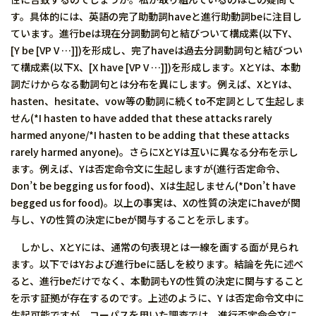
す。具体的には、英語の完了助動詞haveと進行助動詞beに注目し
ています。進行beは現在分詞動詞句と結びついて構成素(以下Y、
[Y be [VP V …]])を形成し、完了haveは過去分詞動詞句と結びつい
て構成素(以下X、[X have [VP V …]])を形成します。XとYは、本動
詞だけからなる動詞句とは分布を異にします。例えば、XとYは、
hasten、hesitate、vow等の動詞に続くto不定詞として生起しま
せん(*I hasten to have added that these attacks rarely
harmed anyone/*I hasten to be adding that these attacks
rarely harmed anyone)。さらにXとYは互いに異なる分布を示し
ます。例えば、Yは否定命令文に生起しますが(進行否定命令、
Don’t be begging us for food)、Xは生起しません(*Don’t have
begged us for food)。以上の事実は、Xの性質の決定にhaveが関
与し、Yの性質の決定にbeが関与することを示します。
しかし、XとYには、通常の句表現とは一線を画する面が見られ
ます。以下ではYおよび進行beに話しを絞ります。結論を先に述べ
ると、進行beだけでなく、本動詞もYの性質の決定に関与すること
を示す証拠が存在するのです。上述のように、Y は否定命令文中に
生起可能ですが、コーパスを用いた調査では、進行否定命令文に