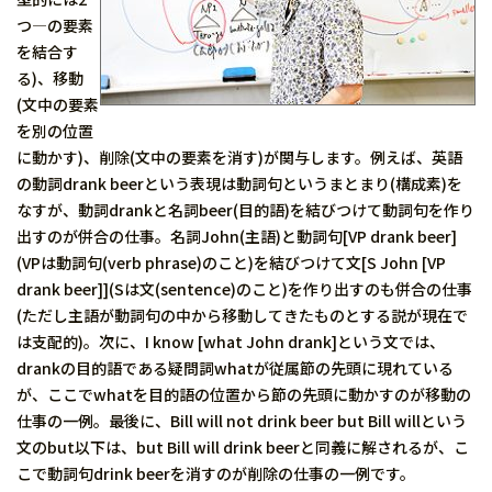
つ―の要素
を結合す
る)、移動
(文中の要素
を別の位置
に動かす)、削除(文中の要素を消す)が関与します。例えば、英語
の動詞drank beerという表現は動詞句というまとまり(構成素)を
なすが、動詞drankと名詞beer(目的語)を結びつけて動詞句を作り
出すのが併合の仕事。名詞John(主語)と動詞句[VP drank beer]
(VPは動詞句(verb phrase)のこと)を結びつけて文[S John [VP
drank beer]](Sは文(sentence)のこと)を作り出すのも併合の仕事
(ただし主語が動詞句の中から移動してきたものとする説が現在で
は支配的)。次に、I know [what John drank]という文では、
drankの目的語である疑問詞whatが従属節の先頭に現れている
が、ここでwhatを目的語の位置から節の先頭に動かすのが移動の
仕事の一例。最後に、Bill will not drink beer but Bill willという
文のbut以下は、but Bill will drink beerと同義に解されるが、こ
こで動詞句drink beerを消すのが削除の仕事の一例です。