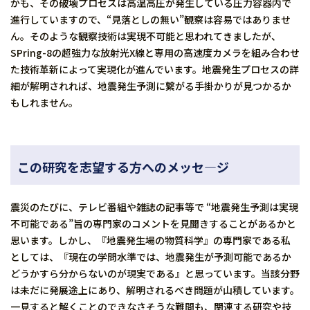
かも、その破壊プロセスは高温高圧が発生している圧力容器内で
進行していますので、“見落としの無い”観察は容易ではありませ
ん。そのような観察技術は実現不可能と思われてきましたが、
SPring-8の超強力な放射光X線と専用の高速度カメラを組み合わせ
た技術革新によって実現化が進んでいます。地震発生プロセスの詳
細が解明されれば、地震発生予測に繋がる手掛かりが見つかるか
もしれません。
この研究を志望する方へのメッセ―ジ
震災のたびに、テレビ番組や雑誌の記事等で “地震発生予測は実現
不可能である”旨の専門家のコメントを見聞きすることがあるかと
思います。しかし、『地震発生場の物質科学』の専門家である私
としては、『現在の学問水準では、地震発生が予測可能であるか
どうかすら分からないのが現実である』と思っています。当該分野
は未だに発展途上にあり、解明されるべき問題が山積しています。
一見すると解くことのできなさそうな難問も、関連する研究や技