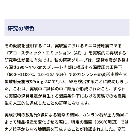
研究の特色
その仮説を証明するには、実験室におけるミニ深発地震である
『アコースティック・エミッション（AE）』を実験的に再現する
研究手法が最も有効です。私の研究グループは、深発地震が多発す
る深さ390～470 kmのプレート内部に相当する温度圧力条件下
（600～1100℃、13～16万気圧）でのカンラン石の変形実験を大
型放射光施設SPring-8にて行い、AEを検出することに成功しまし
た。これは、実験中に試料の中に断層が形成されたこと、すなわ
ち実際の深発地震が発生する温度条件下における実験での地震発
生を人工的に達成したことの証明になります。
実験試料の放射光X線による観察の結果、カンラン石が圧力効果に
よって結晶構造を変化させる際に、特定の温度（850℃周辺）では
ナノ粒子からなる脆弱層を形成することが確認されました。変形