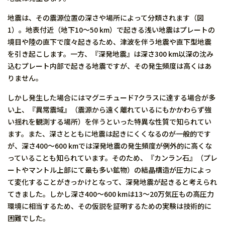
地震は、その震源位置の深さや場所によって分類されます（図
1）。地表付近（地下10～50 km）で起きる浅い地震はプレートの
境目や陸の直下で度々起きるため、津波を伴う地震や直下型地震
を引き起こします。一方、『深発地震』は深さ300 km以深の沈み
込むプレート内部で起きる地震ですが、その発生頻度は高くはあ
りません。
しかし発生した場合にはマグニチュード7クラスに達する場合が多
い上、『異常震域』（震源から遠く離れているにもかかわらず強
い揺れを観測する場所）を伴うといった特異な性質で知られてい
ます。また、深さとともに地震は起きにくくなるのが一般的です
が、深さ400～600 kmでは深発地震の発生頻度が例外的に高くな
っていることも知られています。そのため、『カンラン石』（プレ
ートやマントル上部にて最も多い鉱物）の結晶構造が圧力によっ
て変化することがきっかけとなって、深発地震が起きると考えられ
てきました。しかし深さ400～600 kmは13～20万気圧もの高圧力
環境に相当するため、その仮説を証明するための実験は技術的に
困難でした。