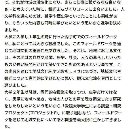
で、それが地域の活性化になり、さらに仕事に繋がるなら良いな
ぁ…と考えていた時に、観光まちづくりコースに出会いました。人
文学科を選んだのは、哲学や歴史学といったことにも興味があ
り、そういった内容も同時に学びたいという思いから進学を決め
ました。
大学に入学し１年生の時に行った内子町でのフィールドワーク
が、私にとっては大きな転機でした。このフィールドワークを通
じて地域文化の重要性を学びました。それは、地域における文化
は、その地域の自然や産業、歴史、社会、人々の暮らしといった
ものが長い時間をかけて築いてきたものであるという事です。こ
の実習を通じて地域文化を学ぶおもしろさに気づき、地域文化や
観光について専門的に学びたいと思い、観光文化論を専門として
選びました。
大学２年生以降は、専門的な授業を取りつつ、座学だけではな
く、実際に地域へ赴き、地域の人びとの声を聴き調査したり研究
をしたりしたいという思いから「愛媛大学学生による調査・研究
プロジェクト(プロジェクトE)」に取り組むなど、フィールドワー
クを通じて地域文化について学ぶ機会を最大限に生かしてきまし
た。