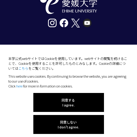
〒790-8577愛媛県松山市道後樋又10番13号
tel. 089-927-9000
本学公式webサイトではCookieを使用しています。webサイトの閲覧を続けるこ
とで、Cookieを使用することを許可したものとみなします。Cookieの詳細につ
10-13 Dogo-Himata, Matsuyama, Ehime 790-
いては
こちら
をご覧ください。
8577 Japan
This website uses cookies. By continuing to browse the website, you are agreeing
Phone: +81 89-927-9000
to our use of cookies.
Click
here
for more in formation on cookies.
(C) 2026 Ehime University.
同意する
I agree.
同意しない
I don't agree.
感想を聞かせてね!