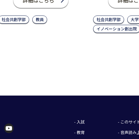
詳細はこちら
詳細はこ
社会共創学部
教員
社会共創学部
大学
イノベーション創出院
- 入試
- このサ
- 教育
- 音声読