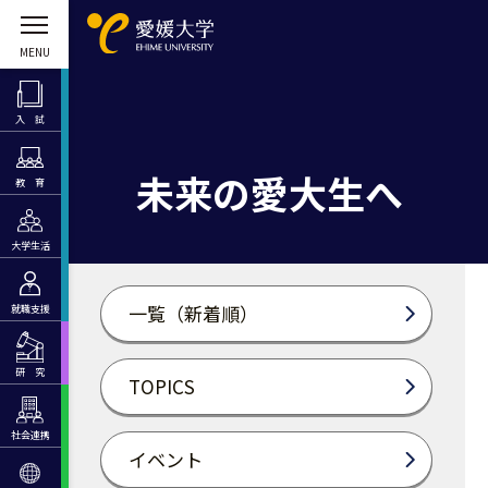
入 試
未来の愛大生へ
教 育
大学生活
一覧（新着順）
就職支援
研 究
TOPICS
社会連携
イベント