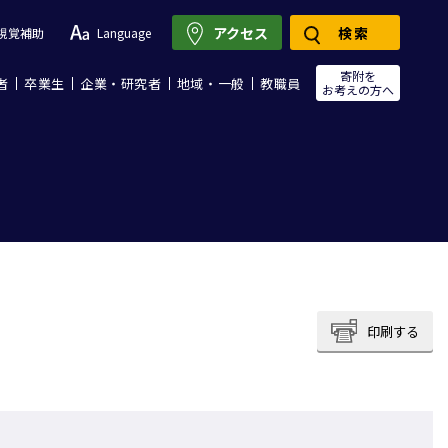
アクセス
検索
視覚補助
Language
寄附を
者
卒業生
企業・研究者
地域・一般
教職員
お考えの方へ
印刷する