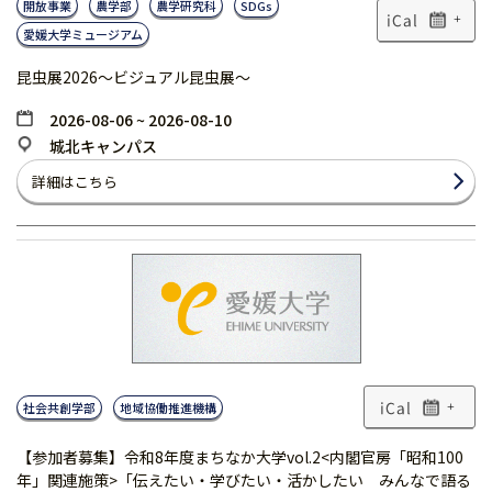
開放事業
農学部
農学研究科
SDGs
+
愛媛大学ミュージアム
昆虫展2026～ビジュアル昆虫展～
2026-08-06 ~ 2026-08-10
城北キャンパス
詳細はこちら
社会共創学部
地域協働推進機構
+
【参加者募集】令和8年度まちなか大学vol.2<内閣官房「昭和100
年」関連施策>「伝えたい・学びたい・活かしたい みんなで語る