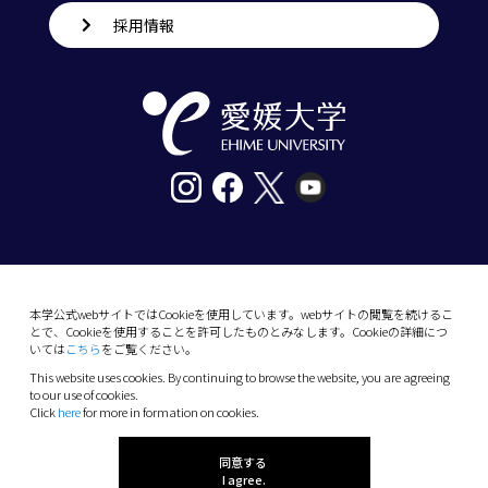
採用情報
〒790-8577愛媛県松山市道後樋又10番13号
tel. 089-927-9000
本学公式webサイトではCookieを使用しています。webサイトの閲覧を続けるこ
とで、Cookieを使用することを許可したものとみなします。Cookieの詳細につ
10-13 Dogo-Himata, Matsuyama, Ehime 790-
いては
こちら
をご覧ください。
8577 Japan
This website uses cookies. By continuing to browse the website, you are agreeing
Phone: +81 89-927-9000
to our use of cookies.
Click
here
for more in formation on cookies.
(C) 2026 Ehime University.
同意する
I agree.