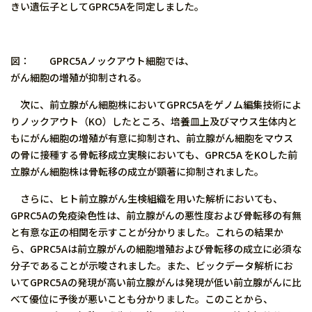
きい遺伝子としてGPRC5Aを同定しました。
図： GPRC5Aノックアウト細胞では、
がん細胞の増殖が抑制される。
次に、前立腺がん細胞株においてGPRC5Aをゲノム編集技術によ
りノックアウト（KO）したところ、培養皿上及びマウス生体内と
もにがん細胞の増殖が有意に抑制され、前立腺がん細胞をマウス
の骨に接種する骨転移成立実験においても、GPRC5A をKOした前
立腺がん細胞株は骨転移の成立が顕著に抑制されました。
さらに、ヒト前立腺がん生検組織を用いた解析においても、
GPRC5Aの免疫染色性は、前立腺がんの悪性度および骨転移の有無
と有意な正の相関を示すことが分かりました。これらの結果か
ら、GPRC5Aは前立腺がんの細胞増殖および骨転移の成立に必須な
分子であることが示唆されました。また、ビックデータ解析にお
いてGPRC5Aの発現が高い前立腺がんは発現が低い前立腺がんに比
べて優位に予後が悪いことも分かりました。このことから、