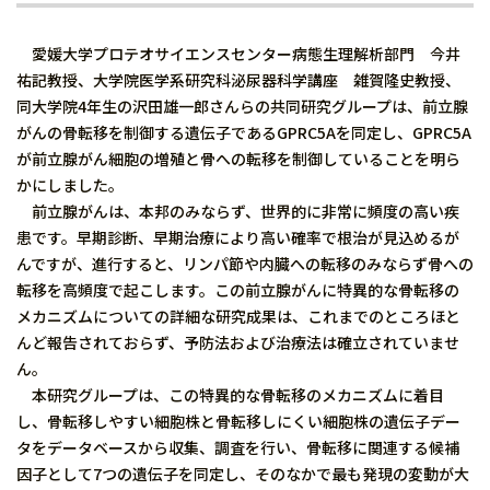
愛媛大学プロテオサイエンスセンター病態生理解析部門 今井
祐記教授、大学院医学系研究科泌尿器科学講座 雑賀隆史教授、
同大学院4年生の沢田雄一郎さんらの共同研究グループは、前立腺
がんの骨転移を制御する遺伝子であるGPRC5Aを同定し、GPRC5A
が前立腺がん細胞の増殖と骨への転移を制御していることを明ら
かにしました。
前立腺がんは、本邦のみならず、世界的に非常に頻度の高い疾
患です。早期診断、早期治療により高い確率で根治が見込めるが
んですが、進行すると、リンパ節や内臓への転移のみならず骨への
転移を高頻度で起こします。この前立腺がんに特異的な骨転移の
メカニズムについての詳細な研究成果は、これまでのところほと
んど報告されておらず、予防法および治療法は確立されていませ
ん。
本研究グループは、この特異的な骨転移のメカニズムに着目
し、骨転移しやすい細胞株と骨転移しにくい細胞株の遺伝子デー
タをデータベースから収集、調査を行い、骨転移に関連する候補
因子として7つの遺伝子を同定し、そのなかで最も発現の変動が大