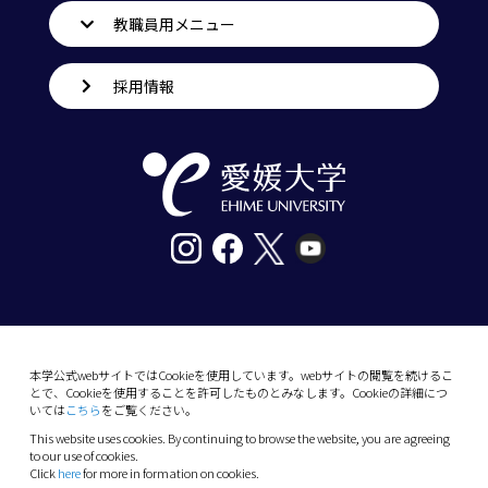
教職員用メニュー
採用情報
〒790-8577愛媛県松山市道後樋又10番13号
tel. 089-927-9000
本学公式webサイトではCookieを使用しています。webサイトの閲覧を続けるこ
とで、Cookieを使用することを許可したものとみなします。Cookieの詳細につ
10-13 Dogo-Himata, Matsuyama, Ehime 790-
いては
こちら
をご覧ください。
8577 Japan
This website uses cookies. By continuing to browse the website, you are agreeing
Phone: +81 89-927-9000
to our use of cookies.
Click
here
for more in formation on cookies.