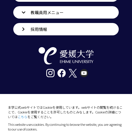
教職員用メニュー
採用情報
〒790-8577愛媛県松山市道後樋又10番13号
tel. 089-927-9000
本学公式webサイトではCookieを使用しています。webサイトの閲覧を続けるこ
とで、Cookieを使用することを許可したものとみなします。Cookieの詳細につ
10-13 Dogo-Himata, Matsuyama, Ehime 790-
いては
こちら
をご覧ください。
8577 Japan
This website uses cookies. By continuing to browse the website, you are agreeing
Phone: +81 89-927-9000
to our use of cookies.