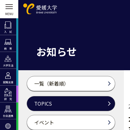
入 試
お知らせ
教 育
大学生活
一覧（新着順）
就職支援
研 究
TOPICS
社会連携
イベント