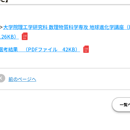
＞
大学院理工学研究科 数理物質科学専攻 地球進化学講座（助教 
126KB）
選考結果 （PDFファイル 42KB）
前のページへ
一覧