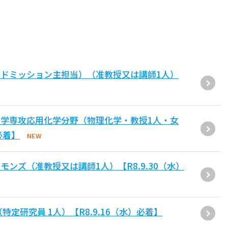
ドミッション主担当）（准教授又は講師1人）
学専攻応用化学分野（物理化学・教授1人・女
必着】
NEW
ンズ（准教授又は講師1人）【R8.9.30（水）
定研究員 1人）【R8.9.16（水）必着】