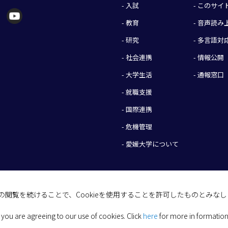
- 入試
- このサ
- 教育
- 音声読
- 研究
- 多言語対
- 社会連携
- 情報公開
- 大学生活
- 通報窓口
- 就職支援
- 国際連携
- 危機管理
- 愛媛大学について
イトの閲覧を続けることで、Cookieを使用することを許可したものとみな
(C) 2026 Ehime University.
 you are agreeing to our use of cookies.
Click
here
for more in formation