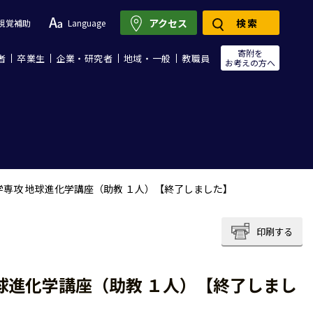
アクセス
検索
視覚補助
Language
寄附を
者
卒業生
企業・研究者
地域・一般
教職員
お考えの方へ
学専攻 地球進化学講座（助教 １人）【終了しました】
印刷する
球進化学講座（助教 １人）【終了しまし