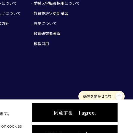
イトについて
- 愛媛大学職員採用について
み上げについて
- 教員免許状更新講習
応方針
- 兼業について
- 教育研究者要覧
- 教職員用
感想を聞かせてね!
同意する
I agree.
します。
 on cookies.