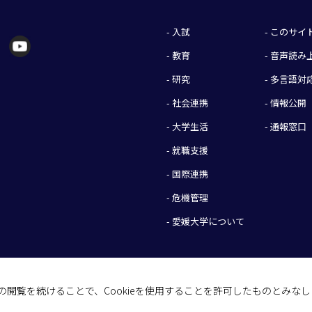
- 入試
- このサ
- 教育
- 音声読
- 研究
- 多言語対
- 社会連携
- 情報公開
- 大学生活
- 通報窓口
- 就職支援
- 国際連携
- 危機管理
- 愛媛大学について
イトの閲覧を続けることで、Cookieを使用することを許可したものとみな
(C) 2026 Ehime University.