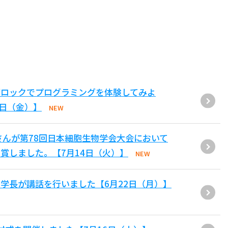
ブロックでプログラミングを体験してみよ
1日（金）】
NEW
さんが第78回日本細胞生物学会大会において
賞しました。【7月14日（火）】
NEW
学長が講話を行いました【6月22日（月）】