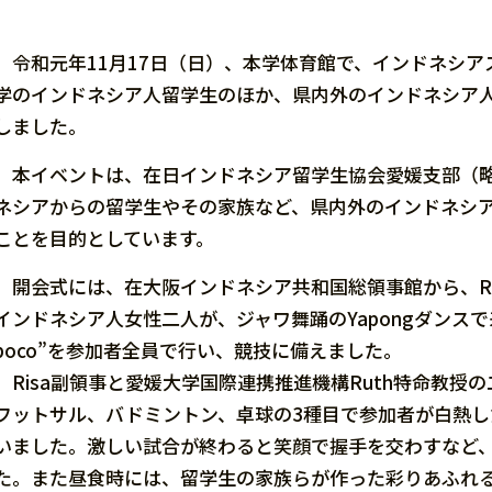
令和元年11月17日（日）、本学体育館で、インドネシアスポー
学のインドネシア人留学生のほか、県内外のインドネシア人
しました。
本イベントは、在日インドネシア留学生協会愛媛支部（略称、
ネシアからの留学生やその家族など、県内外のインドネシ
ことを目的としています。
開会式には、在大阪インドネシア共和国総領事館から、Risa
インドネシア人女性二人が、ジャワ舞踊のYapongダンスで
poco”を参加者全員で行い、競技に備えました。
Risa副領事と愛媛大学国際連携推進機構Ruth特命教授
フットサル、バドミントン、卓球の3種目で参加者が白熱
いました。激しい試合が終わると笑顔で握手を交わすなど
た。また昼食時には、留学生の家族らが作った彩りあふれ