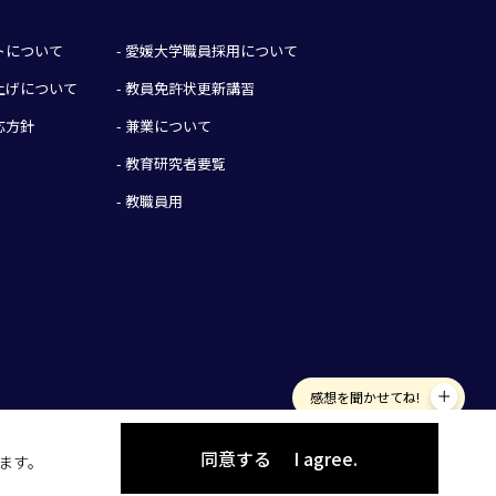
イトについて
- 愛媛大学職員採用について
み上げについて
- 教員免許状更新講習
応方針
- 兼業について
- 教育研究者要覧
- 教職員用
感想を聞かせてね!
同意する
I agree.
します。