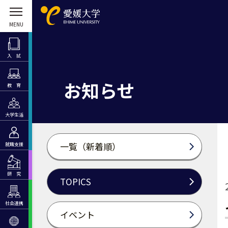
入 試
お知らせ
教 育
大学生活
一覧（新着順）
就職支援
研 究
TOPICS
社会連携
イベント