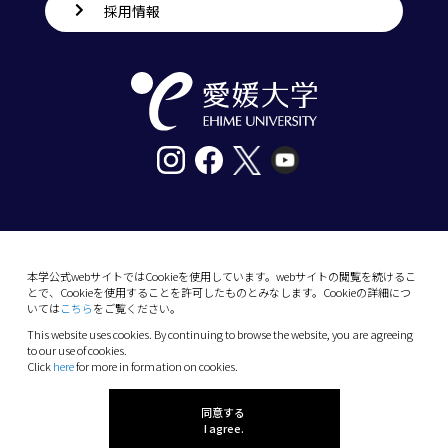
採用情報
〒790-8577愛媛県松山市道後樋又10番13号
tel. 089-927-9000
本学公式webサイトではCookieを使用しています。webサイトの閲覧を続けるこ
とで、Cookieを使用することを許可したものとみなします。Cookieの詳細につ
10-13 Dogo-Himata, Matsuyama, Ehime 790-
いては
こちら
をご覧ください。
8577 Japan
This website uses cookies. By continuing to browse the website, you are agreeing
Phone: +81 89-927-9000
to our use of cookies.
Click
here
for more in formation on cookies.
(C) 2026 Ehime University.
同意する
I agree.