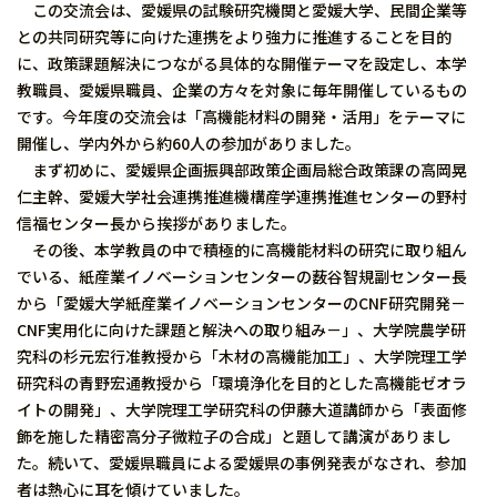
この交流会は、愛媛県の試験研究機関と愛媛大学、民間企業等
との共同研究等に向けた連携をより強力に推進することを目的
に、政策課題解決につながる具体的な開催テーマを設定し、本学
教職員、愛媛県職員、企業の方々を対象に毎年開催しているもの
です。今年度の交流会は「高機能材料の開発・活用」をテーマに
開催し、学内外から約60人の参加がありました。
まず初めに、愛媛県企画振興部政策企画局総合政策課の高岡晃
仁主幹、愛媛大学社会連携推進機構産学連携推進センターの野村
信福センター長から挨拶がありました。
その後、本学教員の中で積極的に高機能材料の研究に取り組ん
でいる、紙産業イノベーションセンターの薮谷智規副センター長
から「愛媛大学紙産業イノベーションセンターのCNF研究開発－
CNF実用化に向けた課題と解決への取り組み－」、大学院農学研
究科の杉元宏行准教授から「木材の高機能加工」、大学院理工学
研究科の青野宏通教授から「環境浄化を目的とした高機能ゼオラ
イトの開発」、大学院理工学研究科の伊藤大道講師から「表面修
飾を施した精密高分子微粒子の合成」と題して講演がありまし
た。続いて、愛媛県職員による愛媛県の事例発表がなされ、参加
者は熱心に耳を傾けていました。