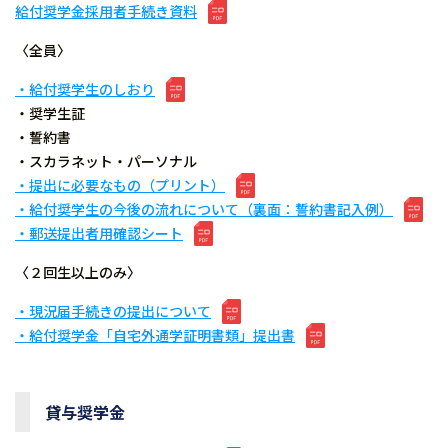
給付奨学金採用者手続き資料
〈全員〉
・給付奨学生のしおり
・奨学生証
・誓約書
・スカラネット・パーソナル
・提出に必要なもの（プリント）
・給付奨学生の今後の流れについて（裏面：誓約書記入例）
・郵送提出者用確認シート
〈２回生以上のみ〉
・現況届手続きの提出について
・給付奨学金「自宅外通学証明書類」提出書
貸与奨学金