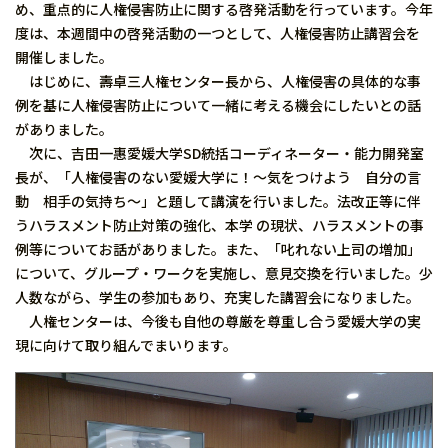
め、重点的に人権侵害防止に関する啓発活動を行っています。今年
度は、本週間中の啓発活動の一つとして、人権侵害防止講習会を
開催しました。
はじめに、壽卓三人権センター長から、人権侵害の具体的な事
例を基に人権侵害防止について一緒に考える機会にしたいとの話
がありました。
次に、吉田一惠愛媛大学SD統括コーディネーター・能力開発室
長が、「人権侵害のない愛媛大学に！～気をつけよう 自分の言
動 相手の気持ち～」と題して講演を行いました。法改正等に伴
うハラスメント防止対策の強化、本学 の現状、ハラスメントの事
例等についてお話がありました。また、「叱れない上司の増加」
について、グループ・ワークを実施し、意見交換を行いました。少
人数ながら、学生の参加もあり、充実した講習会になりました。
人権センターは、今後も自他の尊厳を尊重し合う愛媛大学の実
現に向けて取り組んでまいります。