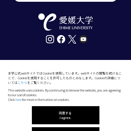
〒790-8577愛媛県松山市道後樋又10番13号
tel. 089-927-9000
本学公式webサイトではCookieを使用しています。webサイトの閲覧を続けるこ
とで、Cookieを使用することを許可したものとみなします。Cookieの詳細につ
10-13 Dogo-Himata, Matsuyama, Ehime 790-
いては
こちら
をご覧ください。
8577 Japan
This website uses cookies. By continuing to browse the website, you are agreeing
Phone: +81 89-927-9000
to our use of cookies.
Click
here
for more in formation on cookies.
(C) 2026 Ehime University.
同意する
I agree.