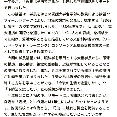
一学長が、「近視は予防できるか」と題した学長講話をリモート
で行いました。
この講話は、学長をはじめ愛媛大学各学部の教員による講話や
フィールドワークにより、地域の課題を発見し、探求する「SDGs
伊豫学」の授業で実施しました。「SDGs伊豫学」は、本校が「高
大連携の国際化を通したSDGsグローバル人材の育成」を構想テー
マに掲げ、愛媛大学とともに推進している文部科学省WWL（ワー
ルド・ワイド・ラーニング）コンソーシアム構築支援事業の一環
として開講している授業です。
今回の学長講話では、眼科学を専門とする大橋学長から、眼球
の構造、目の働き、視覚の重要性、近視が増加していることなど
の説明がありました。また、近年実施されている矯正手術の説明
が動画を用いてありました。生徒たちは近視の原因や、進行を抑
制する方法を学ぶことができ、「今後の生活で注意したい」や
「予防法を試したい」との感想が挙がりました。
今年度はコロナ禍の中、リモートによる講話となりましたが、
身近な「近視」という題材は1年生にもわかりやすかったようで
す。附属高校では今後とも、「知」に触れる機会を提供すること
で、生徒たちの好奇心・向学心を喚起したいと考えています。